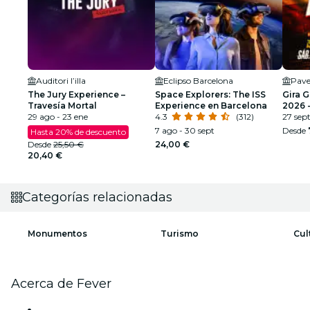
Auditori l’illa
Eclipso Barcelona
Pave
The Jury Experience –
Space Explorers: The ISS
Gira 
Travesía Mortal
Experience en Barcelona
2026 -
29 ago - 23 ene
4.3
(312)
SEGU
27 sep
7 ago - 30 sept
Desde
Hasta 20% de descuento
Desde
25,50 €
24,00 €
20,40 €
Categorías relacionadas
Monumentos
Turismo
Cul
Acerca de Fever
Prensa