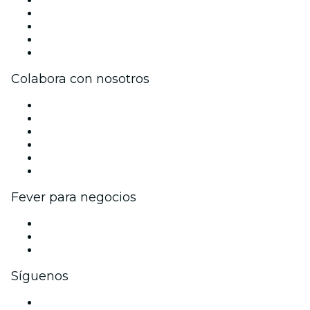
Únete al equipo
Becas de Excelencia
Tarjetas Regalo
Centro de asistencia
Colabora con nosotros
Gestiona tu evento
Publica tu evento
Eventos y beneficios para empresas
Programa de Afiliados
Programa de embajadores e influencers
Colaboraciones de marca
Fever para negocios
Eventos privados y entradas de grupo
Beneficios corporativos
Tarjetas y cupones de regalo corporativos
Síguenos
Facebook