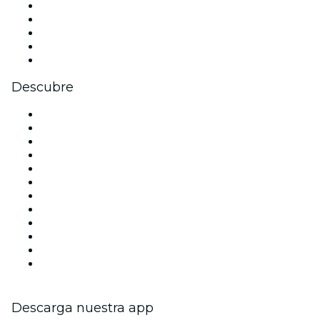
X (Twitter)
Instagram
TikTok
LinkedIn
Youtube
Descubre
Locales y espacios de eventos en Barcelona
España
Hoy
Mañana
Esta semana
Este fin de semana
Halloween
San Valentín
Navidad
La La Love You
Viva Suecia
Año Nuevo
Descarga nuestra app