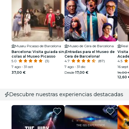
Museu Picasso de Barcelona
Museo de Cera de Barcelona
Barcelona: Visita guiada sin
¡Entradas para el Museo de
Visita
colas al Museo Picasso
Cera de Barcelona!
Acade
5.0
(3)
4.7
(87)
Barce
4.5
7 ago - 31 oct
7 ago - 31 dic
16 sept
37,00 €
Desde
17,00 €
14,00 
12,60 
Descubre nuestras experiencias destacadas