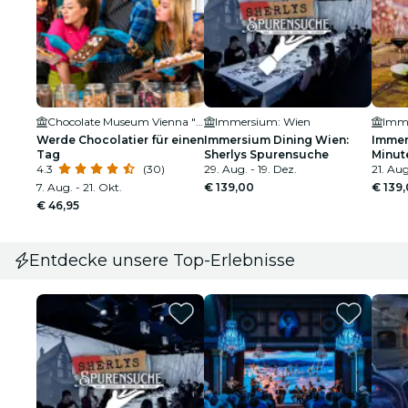
Chocolate Museum Vienna "Bo-Yo"
Immersium: Wien
Imme
Werde Chocolatier für einen
Immersium Dining Wien:
Immers
Tag
Sherlys Spurensuche
Minut
4.3
(30)
29. Aug. - 19. Dez.
21. Aug
7. Aug. - 21. Okt.
€ 139,00
€ 139
€ 46,95
Entdecke unsere Top-Erlebnisse