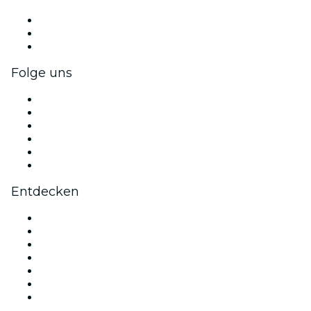
Privatveranstaltungen & Gruppentickets
Firmenvorteile
Firmengeschenkkarten und -gutscheine
Folge uns
Facebook
X (Twitter)
Instagram
TikTok
LinkedIn
YouTube
Entdecken
Veranstaltungsorte in Wien
Österreich
Heute
Morgen
Diese Woche
Dieses Wochenende
Valentinstag