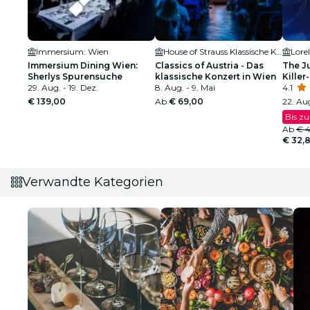
Immersium: Wien
House of Strauss Klassische Konzerte & Museum
Lore
Immersium Dining Wien:
Classics of Austria - Das
The Ju
Sherlys Spurensuche
klassische Konzert in Wien
Killer
29. Aug. - 19. Dez.
8. Aug. - 9. Mai
4.1
€ 139,00
Ab
€ 69,00
22. Aug
Bis z
Ab
€ 4
€ 32,
Verwandte Kategorien