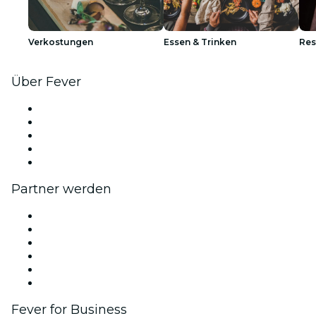
Verkostungen
Essen & Trinken
Res
Über Fever
Presse
Wir stellen ein!
Impressum
Geschenkgutscheine
Hilfe-Center
Partner werden
Fever Zone
Veröffentliche dein Event
Firmenevents & -vorteile
Partnerprogramm
Botschafter & Influencer-Programm
Markenpartnerschaften
Fever for Business