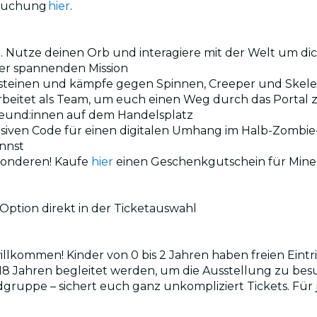
 Buchung
hier
.
obe. Nutze deinen Orb und interagiere mit der Welt um 
ner spannenden Mission
elsteinen und kämpfe gegen Spinnen, Creeper und Skel
rbeitet als Team, um euch einen Weg durch das Portal
 Freund:innen auf dem Handelsplatz
klusiven Code für einen digitalen Umhang im Halb-Zomb
annst
sonderen! Kaufe
hier
einen Geschenkgutschein für Minecr
Option direkt in der Ticketauswahl
lkommen! Kinder von 0 bis 2 Jahren haben freien Eintritt
18 Jahren begleitet werden, um die Ausstellung zu be
ruppe – sichert euch ganz unkompliziert Tickets. Für 