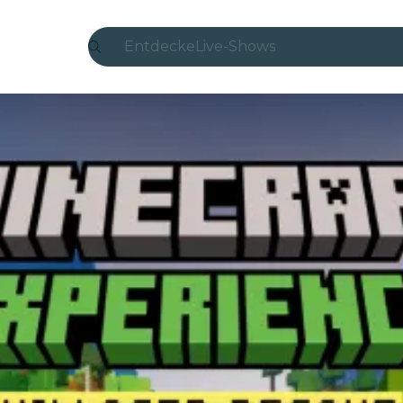
Entdecke
Live-Shows
Madrid
Candlelight
London
Erlebnisse und Städte
São Paulo
Seoul
Stadttouren
Konzerte