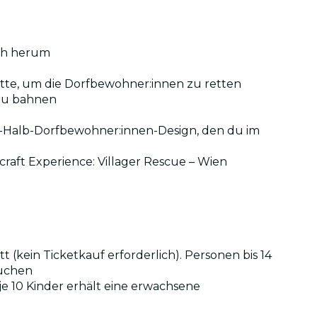
dich herum
ette, um die Dorfbewohner:innen zu retten
 zu bahnen
ie-Halb-Dorfbewohner:innen-Design, den du im
aft Experience: Villager Rescue – Wien
 (kein Ticketkauf erforderlich). Personen bis 14
suchen
je 10 Kinder erhält eine erwachsene