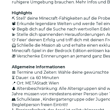
ruhigere Umgebung brauchen. Mehr Infos und
Highlights
⛏️ Stell' deine Minecraft-Fähigkeiten auf die Pr
📽️ Erkunde legendäre Welten und werde Teil ei
💎 Begib dich auf die Suche nach wertvollen Ed
💫 Stelle dich spannenden Herausforderungen. A
👕 Feier' deinen Erfolg und triff dich mit deinen
🦸 Schließe die Mission ab und erhalte einen ex
Minecraft-Spiel in der Bedrock Edition einlösen k
🎁 Verschenke Erinnerungen an jemand ganz Be
Allgemeine Informationen
📅 Termine und Zeiten: Wähle deine gewünschte 
⏳ Dauer: ca. 60 Minuten
📍 Ort: METAStadt Wien
👤 Altersbeschränkung: Alle Altersgruppen sind wil
Jahre müssen von mindestens einer Person über 
👥 Schulklasse , Kindergartengruppe oder Jugendg
Begleitperson freien Eintritt!