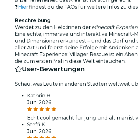
♿ Barrierefreiheit: das Areal ist rollstuhlgerecht
❓
Hier
findest du die FAQs für weitere Infos zu di
Beschreibung
Werdet zu den Held:innen der
Minecraft Experien
Eine echte, immersive und interaktive Minecraft-M
und Dimensionen erkundest – und das Dorf und se
aller Art und feierst deine Erfolge mit Andenke
Minecraft Experience: Villager Rescue ist ein Aben
die zum ersten Mal in diese Welt eintauchen.
User-Bewertungen
Schau, was Leute in anderen Städten weltweit üb
Kathrin H.
Juni 2026
Echt cool gemacht für jung und alt man ist
Steffi K.
Juni 2026