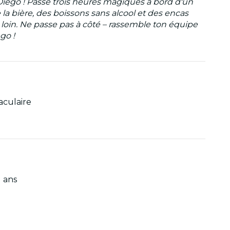
 Diego ! Passe trois heures magiques à bord d'un
 la bière, des boissons sans alcool et des encas
au loin. Ne passe pas à côté – rassemble ton équipe
go !
aculaire
1 ans