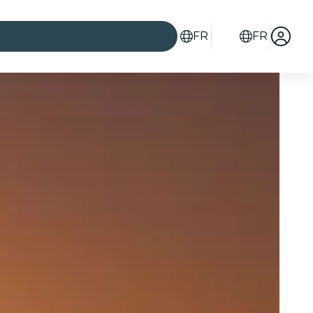
FR
FR