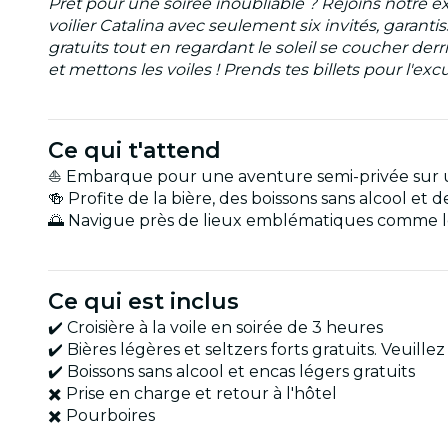
Prêt pour une soirée inoubliable ? Rejoins notre e
voilier Catalina avec seulement six invités, garanti
gratuits tout en regardant le soleil se coucher derr
et mettons les voiles ! Prends tes billets pour l'ex
Ce qui t'attend
⛵ Embarque pour une aventure semi-privée sur un 
🍻 Profite de la bière, des boissons sans alcool et
🌅 Navigue près de lieux emblématiques comme l
Ce qui est inclus
✔️ Croisière à la voile en soirée de 3 heures
✔️ Bières légères et seltzers forts gratuits. Veuill
✔️ Boissons sans alcool et encas légers gratuits
✖️ Prise en charge et retour à l'hôtel
✖️ Pourboires