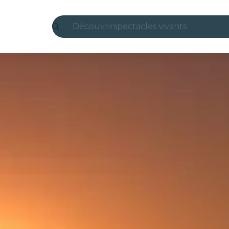
Découvrir
spectacles vivants
Madrid
Candlelight
Londres
expériences et villes
São Paulo
expositions
Séoul
visites urbaines
concerts