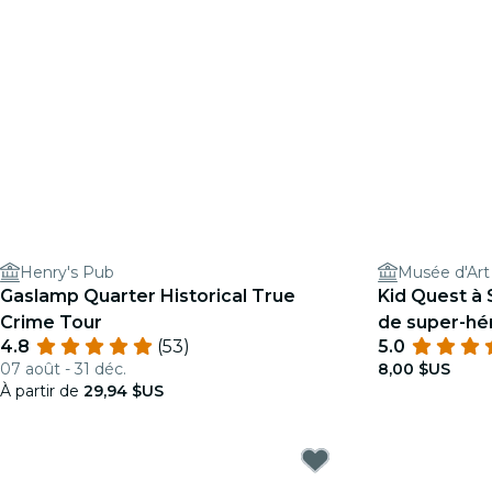
Henry's Pub
Musée d'Art
Gaslamp Quarter Historical True
Kid Quest à 
Crime Tour
de super-hér
4.8
(53)
5.0
8 ans)
07 août - 31 déc.
8,00 $US
À partir de
29,94 $US