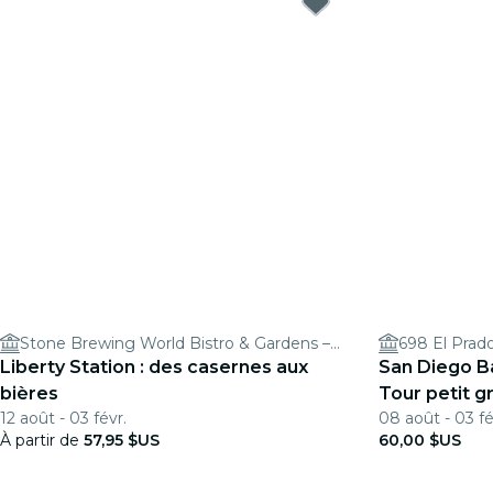
Stone Brewing World Bistro & Gardens – Liberty Station
698 El Prad
Liberty Station : des casernes aux
San Diego Ba
bières
Tour petit g
12 août - 03 févr.
08 août - 03 fé
À partir de
57,95 $US
60,00 $US