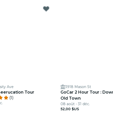
sity Ave
3918 Mason St
Beerucation Tour
GoCar 2 Hour Tour : Dow
(1)
Old Town
c.
08 août - 31 déc.
52,00 $US