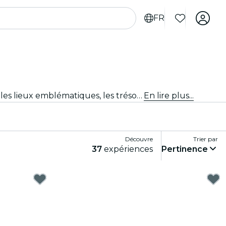
FR
Expérimente San Diego comme jamais auparavant avec des tours de la ville et des forfaits de visite. En explorant les lieux emblématiques, les trésors cachés et les points incontournables locaux de San Diego, tu découvriras les histoires qui donnent vie à la ville.
En lire plus...
Découvre
Trier par
37
expériences
Pertinence