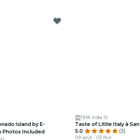
1918 India St
nado Island by E-
Taste of Little Italy à Sa
5.0
(3)
h Photos Included
09 août - 03 févr.
vr.