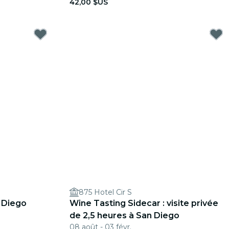
42,00 $US
875 Hotel Cir S
n Diego
Wine Tasting Sidecar : visite privée
de 2,5 heures à San Diego
08 août - 03 févr.