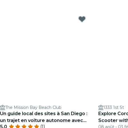
The Mission Bay Beach Club
1333 1st St
Un guide local des sites à San Diego :
Explore Coro
un trajet en voiture autonome avec
Scooter wit
5.0
(1)
08 août - 03 fé
GPS