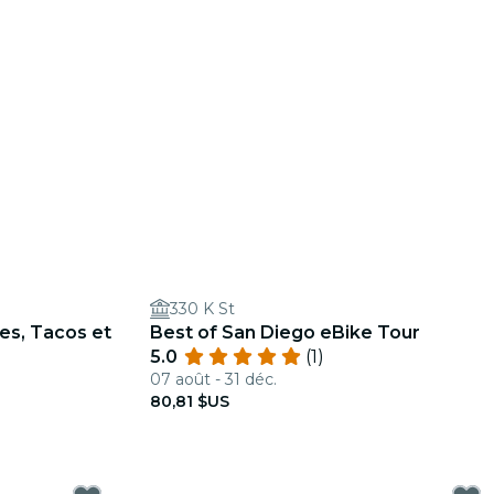
330 K St
es, Tacos et
Best of San Diego eBike Tour
5.0
(1)
07 août - 31 déc.
80,81 $US