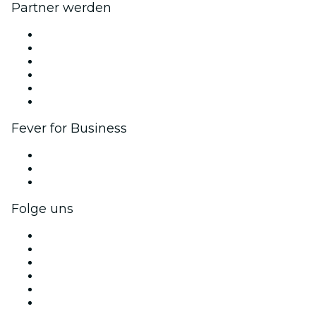
Partner werden
Fever Zone
Veröffentliche dein Event
Firmenevents & -vorteile
Affiliate-Programm
Botschafter & Influencer-Programm
Markenpartnerschaften
Fever for Business
Privatveranstaltungen & Gruppentickets
Firmenvorteile
Firmengeschenkkarten und -gutscheine
Folge uns
Facebook
X (Twitter)
Instagram
TikTok
LinkedIn
YouTube