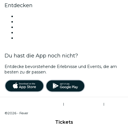
Entdecken
Veranstaltungsorte in Vancouver
Heute
Morgen
Diese Woche
Dieses Wochenende
Du hast die App noch nicht?
Entdecke bevorstehende Erlebnisse und Events, die am
besten zu dir passen.
Allgemeine Geschäftsbedingungen
|
Datenschutzerklärung
|
Cookie-Verwaltung
©2026 - Fever
Tickets