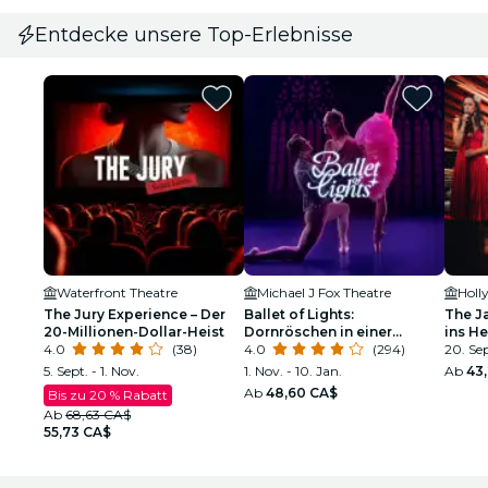
Entdecke unsere Top-Erlebnisse
Waterfront Theatre
Michael J Fox Theatre
Holl
The Jury Experience – Der
Ballet of Lights:
The J
20-Millionen-Dollar-Heist
Dornröschen in einer
ins H
4.0
(38)
funkelnden Show
4.0
(294)
20. Sep
5. Sept. - 1. Nov.
1. Nov. - 10. Jan.
Ab
43
Ab
48,60 CA$
Bis zu 20 % Rabatt
Ab
68,63 CA$
55,73 CA$