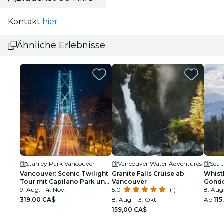
Kontakt
hier
Ähnliche Erlebnisse
Stanley Park Vancouver
Vancouver Water Adventures
Sea 
Vancouver: Scenic Twilight
Granite Falls Cruise ab
Whistl
Tour mit Capilano Park und
Vancouver
Gondo
Grouse Mountain
9. Aug. - 4. Nov.
5.0
(1)
Vanco
8. Aug.
319,00 CA$
8. Aug. - 3. Okt.
Ab
115
159,00 CA$