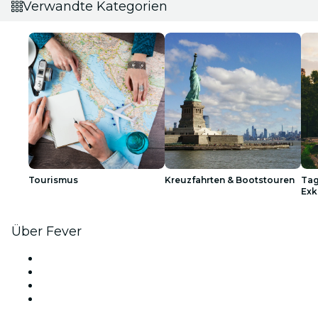
Verwandte Kategorien
Tourismus
Kreuzfahrten & Bootstouren
Tag
Exk
Über Fever
Presse
Wir stellen ein!
Geschenkgutscheine
Hilfe-Center