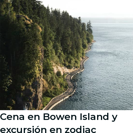
Image 1
Image 2
Image 3
Image 4
Image 5
Image 6
Cena en Bowen Island y
excursión en zodiac