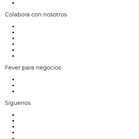
Centro de asistencia
Colabora con nosotros
Gestiona tu evento
Publica tu evento
Eventos y beneficios para empresas
Programa de Afiliados
Programa de embajadores e influencers
Colaboraciones de marca
Fever para negocios
Eventos privados y entradas de grupo
Beneficios corporativos
Tarjetas y cupones de regalo corporativos
Síguenos
Facebook
X (Twitter)
Instagram
TikTok
LinkedIn