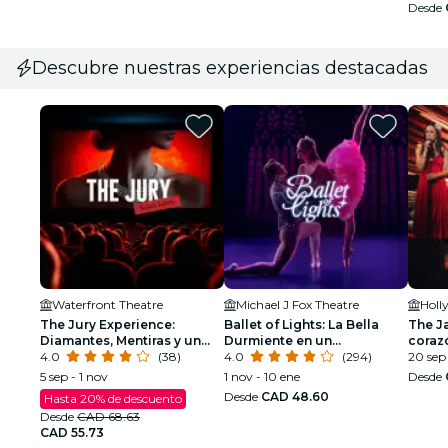
Desde
Descubre nuestras experiencias destacadas
Waterfront Theatre
Michael J Fox Theatre
Holl
The Jury Experience:
Ballet of Lights: La Bella
The Ja
Diamantes, Mentiras y un
Durmiente en un
coraz
Hombre Muerto
4.0
(38)
espectáculo deslumbrante
4.0
(294)
20 sep 
5 sep - 1 nov
1 nov - 10 ene
Desde
Desde
CAD 48.60
Hasta 20% de descuento
Desde
CAD 68.63
CAD 55.73