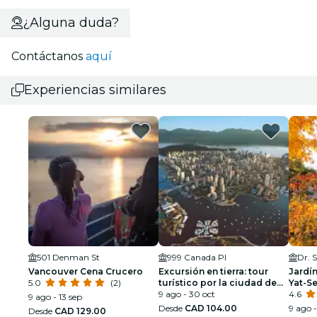
¿Alguna duda?
Contáctanos
aquí
Experiencias similares
501 Denman St
999 Canada Pl
Vancouver Cena Crucero
Excursión en tierra: tour
Jardín
5.0
(2)
turístico por la ciudad de
Yat-S
Vancouver después del
9 ago - 30 oct
4.6
9 ago - 13 sep
crucero con recogida en el
Desde
CAD 104.00
9 ago 
Desde
CAD 129.00
puerto