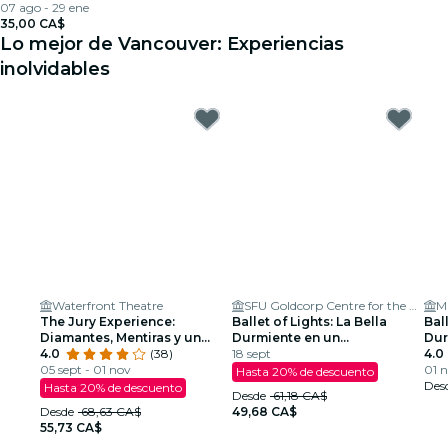
07 ago - 29 ene
35,00 CA$
Lo mejor de Vancouver: Experiencias
inolvidables
Waterfront Theatre
SFU Goldcorp Centre for the Arts
Mi
The Jury Experience:
Ballet of Lights: La Bella
Ball
Diamantes, Mentiras y un
Durmiente en un
Dur
Hombre Muerto
4.0
(38)
Espectáculo Deslumbrante
18 sept
esp
4.0
05 sept - 01 nov
01 n
Hasta 20% de descuento
Des
Hasta 20% de descuento
Desde
61,18 CA$
Desde
68,63 CA$
49,68 CA$
55,73 CA$