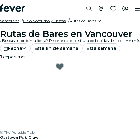
Vancouver
Ocio Nocturno y Fiestas
Rutas de Bares
Rutas de Bares en Vancouver
¿Buscas tu próxima fiesta? Recorre bares, disfruta de bebidas deliciosas y conoce nuevos amigos en el camino. ¡No te pierdas los mejores pub crawls que Vancouver tiene para ofrecer!
Ver más
Fecha
Este fin de semana
Esta semana
1
experiencia
The Portside Pub
Gastown Pub Crawl