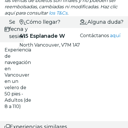
las ventas de boletos son finales y no pueden ser
reembolsadas, cambiadas ni modificadas. Haz clic
aquí para consultar
los T&Cs
.
Selecciona
¿Cómo llegar?
¿Alguna duda?
fecha y
415 Esplanade W
Contáctanos
aquí
sesión
North Vancouver, V7M 1A7
Experiencia
de
navegación
en
Vancouver
en un
velero de
50 pies -
Adultos (de
8 a 110)
Experiencias similares