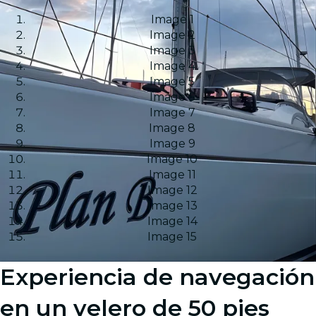
Image 1
Image 2
Image 3
Image 4
Image 5
Image 6
Image 7
Image 8
Image 9
Image 10
Image 11
Image 12
Image 13
Image 14
Image 15
Experiencia de navegación
en un velero de 50 pies