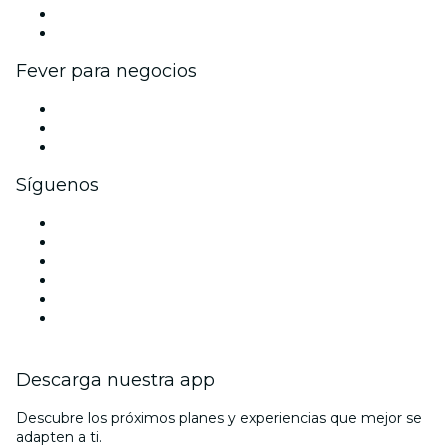
Programa de embajadores e influencers
Colaboraciones de marca
Fever para negocios
Eventos privados y entradas de grupo
Beneficios corporativos
Tarjetas y cupones de regalo corporativos
Síguenos
Facebook
X (Twitter)
Instagram
TikTok
LinkedIn
Youtube
Descarga nuestra app
Descubre los próximos planes y experiencias que mejor se
adapten a ti.