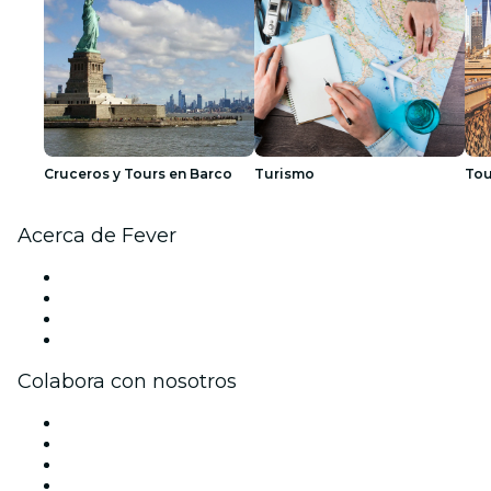
Cruceros y Tours en Barco
Turismo
Tou
Acerca de Fever
Prensa
Únete al equipo
Tarjetas Regalo
Centro de asistencia
Colabora con nosotros
Gestiona tu evento
Publica tu evento
Eventos y beneficios para empresas
Programa de Afiliados