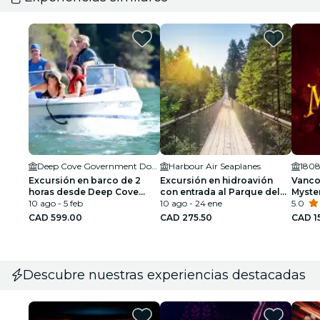
Deep Cove Government Dock
Harbour Air Seaplanes
Excursión en barco de 2
Excursión en hidroavión
Vanco
horas desde Deep Cove
con entrada al Parque del
Myster
North Vancouver
10 ago - 5 feb
Puente Colgante de
10 ago - 24 ene
5.0
Capilano
CAD 599.00
CAD 275.50
CAD 1
Descubre nuestras experiencias destacadas