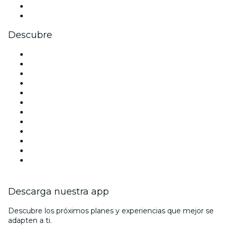
LinkedIn
Youtube
Descubre
Locales y espacios de eventos en Barcelona
España
Hoy
Mañana
Esta semana
Este fin de semana
Halloween
San Valentín
Navidad
La La Love You
Viva Suecia
Año Nuevo
Descarga nuestra app
Descubre los próximos planes y experiencias que mejor se
adapten a ti.