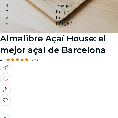
Image 1
Image 2
Image 3
Image 4
Almalibre Açaí House: el
mejor açaí de Barcelona
4.9
(235)