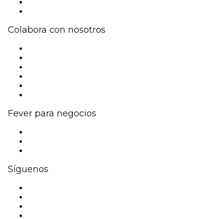
Tarjetas Regalo
Centro de asistencia
Colabora con nosotros
Gestiona tu evento
Publica tu evento
Eventos y beneficios para empresas
Programa de Afiliados
Programa de embajadores e influencers
Colaboraciones de marca
Fever para negocios
Eventos privados y entradas de grupo
Beneficios corporativos
Tarjetas y cupones de regalo corporativos
Síguenos
Facebook
X (Twitter)
Instagram
TikTok