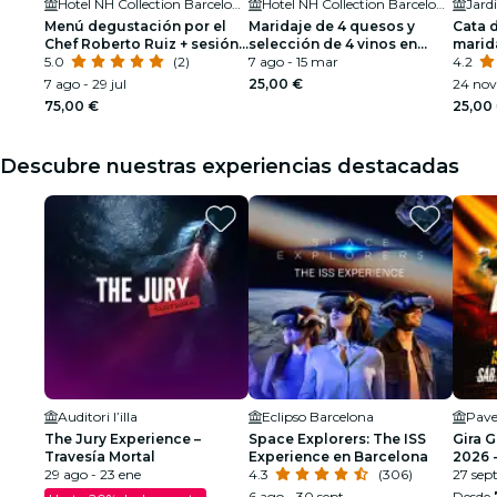
Hotel NH Collection Barcelona Constanza
Hotel NH Collection Barcelona Gran Hotel Calderón
Jard
Menú degustación por el
Maridaje de 4 quesos y
Cata 
Chef Roberto Ruiz + sesión
selección de 4 vinos en
marid
de DJ y Mariachis
5.0
(2)
Tablafina
7 ago - 15 mar
4.2
7 ago - 29 jul
25,00 €
24 nov 
75,00 €
25,00
Descubre nuestras experiencias destacadas
Auditori l’illa
Eclipso Barcelona
Pave
The Jury Experience –
Space Explorers: The ISS
Gira 
Travesía Mortal
Experience en Barcelona
2026 -
29 ago - 23 ene
4.3
(306)
SEGU
27 sep
6 ago - 30 sept
Desde