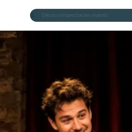
Découvrir
spectacles vivants
Madrid
Candlelight
Londres
expériences et villes
São Paulo
expositions
Séoul
visites urbaines
concerts