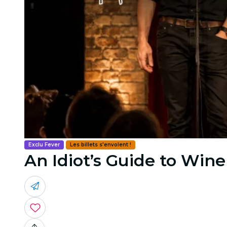
Exclu Fever
Les billets s'envolent !
An Idiot’s Guide to Wine