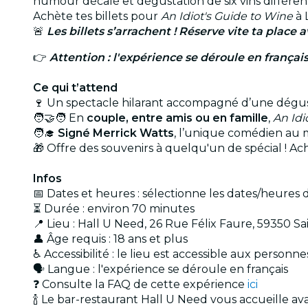
humour décalé et dégustation de six vins différents.
Achète tes billets pour
An Idiot's Guide to Wine
à L
🚨
Les billets s’arrachent ! Réserve vite ta place a
👉
Attention : l'expérience se déroule en françai
Ce qui t’attend
🍷 Un spectacle hilarant accompagné d’une dégu
🧑‍🤝‍🧑 En
couple, entre amis ou en famille
,
An Idi
🧑‍🎓
Signé Merrick Watts
, l’unique comédien au 
🎁 Offre des souvenirs à quelqu'un de spécial ! A
Infos
📅 Dates et heures : sélectionne les dates/heures 
⏳ Durée : environ 70 minutes
📍 Lieu : Hall U Need, 26 Rue Félix Faure, 59350 Sa
👤 Âge requis : 18 ans et plus
♿ Accessibilité : le lieu est accessible aux personn
🗣️ Langue : l'expérience se déroule en français
❓ Consulte la FAQ de cette expérience
ici
🍾 Le bar-restaurant Hall U Need vous accueille av