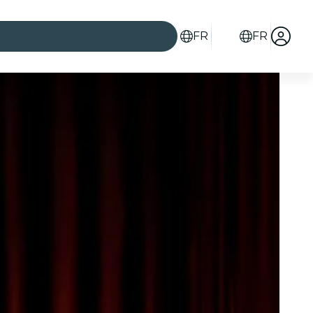
FR
FR