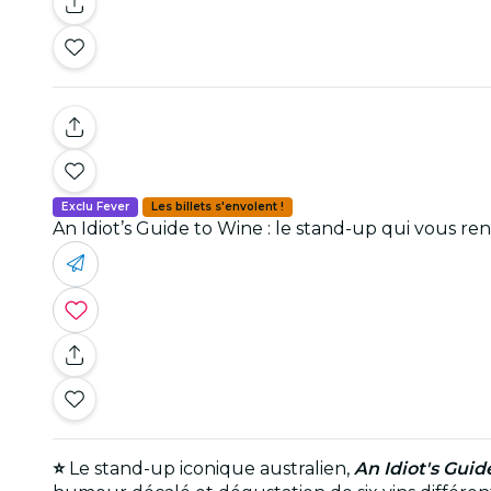
Exclu Fever
Les billets s'envolent !
An Idiot’s Guide to Wine : le stand-up qui vous ren
⭐
Le stand-up iconique australien,
An Idiot's Guid