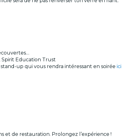
ficile sera de ne pas renverser ton verre en riant.
découvertes…
Spirit Education Trust
e stand-up qui vous rendra intéressant en soirée
ici
ns et de restauration. Prolongez l’expérience !