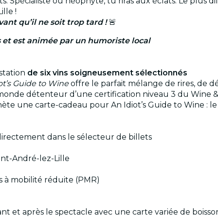
 Spécialiste ou néophyte, tu riras aux éclats. Le plus dif
ille !
vant qu’il ne soit trop tard !
🚨
s et est animée par un humoriste local
station
de six vins soigneusement sélectionnés
ot’s Guide to Wine
offre le parfait mélange de rires, de 
monde détenteur d’une certification niveau 3 du Wine & 
chète une carte-cadeau pour An Idiot’s Guide to Wine : l
directement dans le sélecteur de billets
int-André-lez-Lille
es à mobilité réduite (PMR)
ant et après le spectacle avec une carte variée de boisso