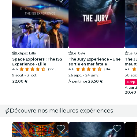
Eclipso Lille
Le 1894
Le 1
Space Explorers : The ISS
The Jury Experience – Une
The Ju
Experience - Lille
sortie en mer fatale
meurt
4.6
(225)
4.6
(114)
4.6
9 août - 31 oct.
26 sept. - 24 janv.
30 août
22,00 €
À partir de
23,50 €
Jusqu'
À part
20,40
Découvre nos meilleures expériences