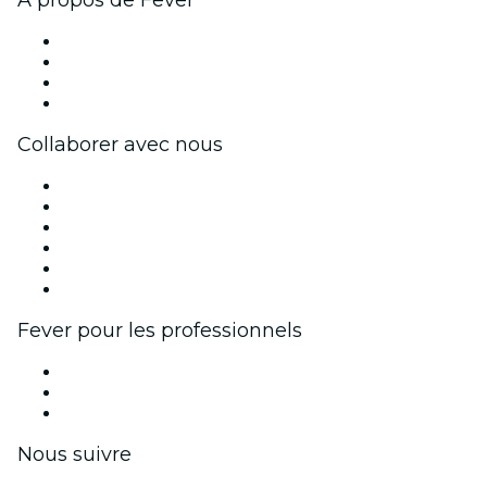
À propos de Fever
Presse
Travailler chez Fever
Cartes-cadeaux
Centre d'aide
Collaborer avec nous
Fever Zone
Publiez votre événement
Événements d'entreprise et avantages
Programme d'affiliation
Programme d'ambassadeurs et d'influenceurs
Partenariats avec des marques
Fever pour les professionnels
Événements privés et billets de groupe
Avantages pour les entreprises
Coupons et cartes cadeaux pour les entreprises
Nous suivre