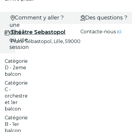
Choisis
Comment y aller ?
Des questions ?
une
Théâtre Sebastopol
Contacte-nous
ici
date
ou une
Place Sébastopol, Lille, 59000
session
Catégorie
D - 2eme
balcon
Catégorie
C -
orchestre
et 1er
balcon
Catégorie
B - 1er
balcon