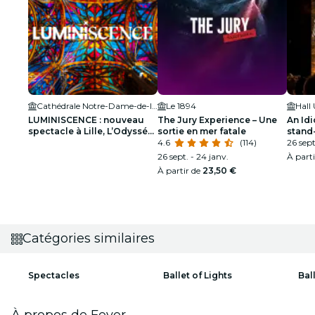
Cathédrale Notre-Dame-de-la-Treille de Lille
Le 1894
Hall
LUMINISCENCE : nouveau
The Jury Experience – Une
An Idi
spectacle à Lille, L’Odyssée
sortie en mer fatale
stand
Céleste – Liste d’attente
4.6
(114)
intére
26 sept
26 sept. - 24 janv.
À part
À partir de
23,50 €
Catégories similaires
Spectacles
Ballet of Lights
Bal