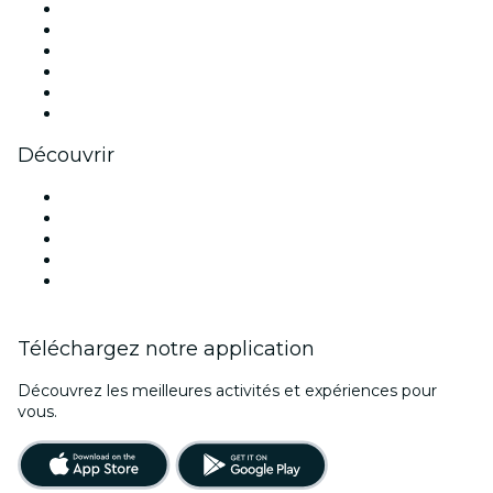
Facebook
X (Twitter)
Instagram
TikTok
LinkedIn
Youtube
Découvrir
Lieux d'événements à Lille
France
Halloween
Saint Valentin
Fête des mères
Téléchargez notre application
Découvrez les meilleures activités et expériences pour
vous.