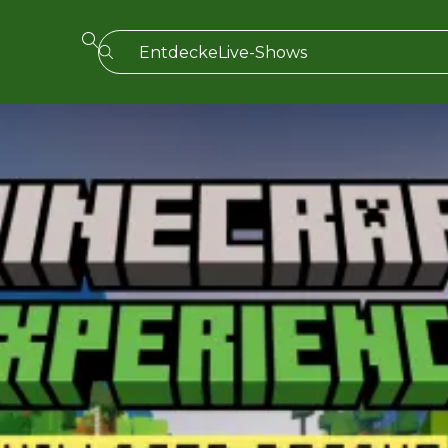
Entdecke
Live-Shows
Madrid
Candlelight
London
Erlebnisse und Städte
São Paulo
Seoul
Stadttouren