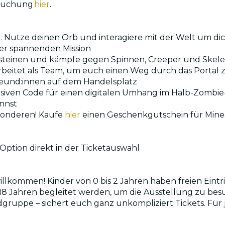
 Buchung
hier
.
obe. Nutze deinen Orb und interagiere mit der Welt um 
ner spannenden Mission
elsteinen und kämpfe gegen Spinnen, Creeper und Skel
rbeitet als Team, um euch einen Weg durch das Portal
 Freund:innen auf dem Handelsplatz
klusiven Code für einen digitalen Umhang im Halb-Zomb
annst
sonderen! Kaufe
hier
einen Geschenkgutschein für Minecr
Option direkt in der Ticketauswahl
lkommen! Kinder von 0 bis 2 Jahren haben freien Eintritt
18 Jahren begleitet werden, um die Ausstellung zu be
ruppe – sichert euch ganz unkompliziert Tickets. Für 