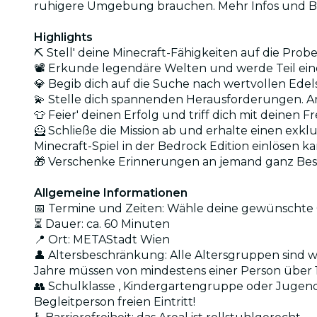
ruhigere Umgebung brauchen. Mehr Infos und
Highlights
⛏️ Stell' deine Minecraft-Fähigkeiten auf die Pr
📽️ Erkunde legendäre Welten und werde Teil ei
💎 Begib dich auf die Suche nach wertvollen Ed
💫 Stelle dich spannenden Herausforderungen. A
👕 Feier' deinen Erfolg und triff dich mit deinen
🦸 Schließe die Mission ab und erhalte einen ex
Minecraft-Spiel in der Bedrock Edition einlösen k
🎁 Verschenke Erinnerungen an jemand ganz Be
Allgemeine Informationen
📅 Termine und Zeiten: Wähle deine gewünschte 
⏳ Dauer: ca. 60 Minuten
📍 Ort: METAStadt Wien
👤 Altersbeschränkung: Alle Altersgruppen sind wil
Jahre müssen von mindestens einer Person über 
👥 Schulklasse , Kindergartengruppe oder Jugendg
Begleitperson freien Eintritt!