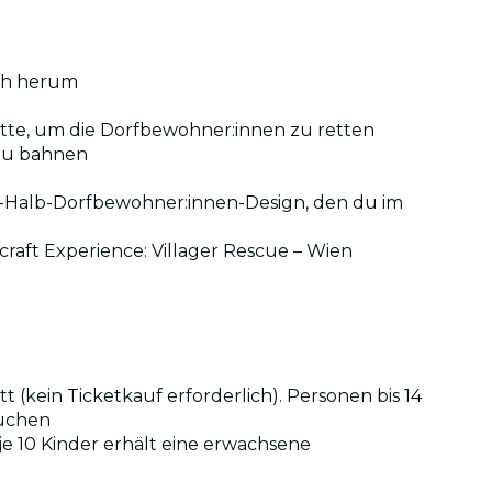
dich herum
ette, um die Dorfbewohner:innen zu retten
 zu bahnen
ie-Halb-Dorfbewohner:innen-Design, den du im
aft Experience: Villager Rescue – Wien
 (kein Ticketkauf erforderlich). Personen bis 14
suchen
je 10 Kinder erhält eine erwachsene