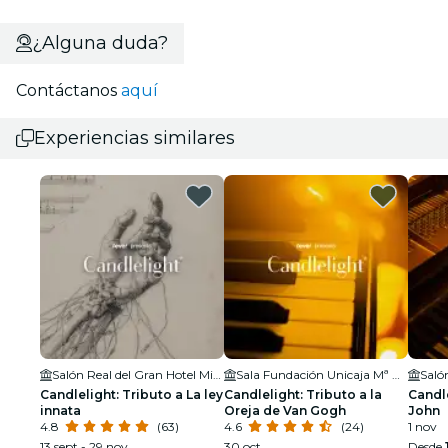
¿Alguna duda?
Contáctanos
aquí
Experiencias similares
Salón Real del Gran Hotel Miramar
Sala Fundación Unicaja Mª Cristina
Candlelight: Tributo a La ley
Candlelight: Tributo a la
Candle
innata
Oreja de Van Gogh
John
4.8
(63)
4.6
(24)
1 nov
13 sept - 29 nov
30 oct
Desde