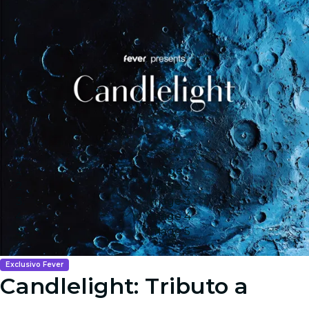
Image 1
Image 2
Image 3
Image 4
Image 5
Exclusivo Fever
Candlelight: Tributo a