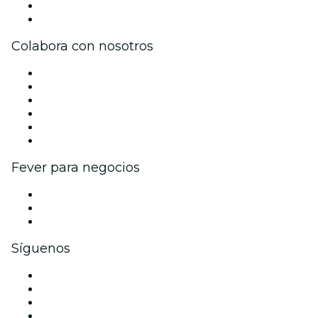
Tarjetas Regalo
Centro de asistencia
Colabora con nosotros
Gestiona tu evento
Publica tu evento
Eventos y beneficios para empresas
Programa de Afiliados
Programa de embajadores e influencers
Colaboraciones de marca
Fever para negocios
Eventos privados y entradas de grupo
Beneficios corporativos
Tarjetas y cupones de regalo corporativos
Síguenos
Facebook
X (Twitter)
Instagram
TikTok