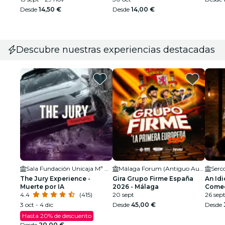
Desde
14,50 €
Desde
14,00 €
Descubre nuestras experiencias destacadas
Sala Fundación Unicaja Mª Cristina
Málaga Forum (Antiguo Autocines Málaga)
Serc
The Jury Experience -
Gira Grupo Firme España
An Idi
Muerte por IA
2026 - Málaga
Comed
4.4
(415)
20 sept
26 sept
3 oct - 4 dic
Desde
45,00 €
Desde
Hasta 20% de descuento
Desde
20,00 €