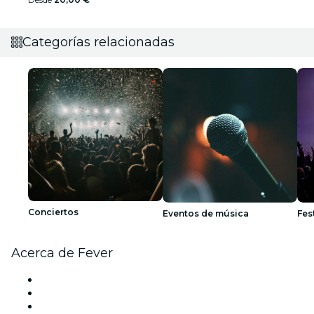
Categorías relacionadas
Conciertos
Eventos de música
Fes
Acerca de Fever
Prensa
Únete al equipo
Becas de Excelencia