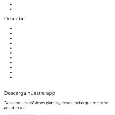
LinkedIn
Youtube
Descubre
Locales y espacios de eventos en Málaga
España
Hoy
Mañana
Esta semana
Este fin de semana
Halloween
San Valentín
Navidad
La La Love You
Viva Suecia
Descarga nuestra app
Descubre los próximos planes y experiencias que mejor se
adapten a ti.