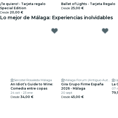
¡Te quiero! - Tarjeta regalo
Ballet of Lights - Tarjeta Regalo
Special Edition
Desde
25,00 €
Desde
20,00 €
Lo mejor de Málaga: Experiencias inolvidables
Sercotel Rosaleda Málaga
Málaga Forum (Antiguo Autocines Málaga)
U
An Idiot’s Guide to Wine:
Gira Grupo Firme España
La 
Comedia entre copas
2026 - Málaga
07 n
24 oct - 23 ene
20 sept
79,
Desde
34,00 €
Desde
45,00 €