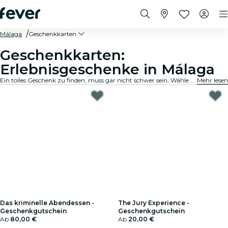
Málaga
Geschenkkarten
Geschenkkarten:
Erlebnisgeschenke in Málaga
Ein tolles Geschenk zu finden, muss gar nicht schwer sein. Wähle die Karte aus, passe den Betrag an und verschenke ein Erlebnis, an das sich der Beschenkte noch lange erinnern wird. Schnell, flexibel und kinderleicht.
Mehr lesen
Das kriminelle Abendessen -
The Jury Experience -
Geschenkgutschein
Geschenkgutschein
Ab
80,00 €
Ab
20,00 €