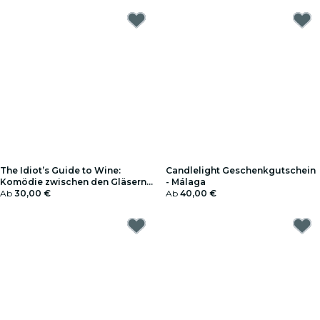
The Idiot’s Guide to Wine:
Candlelight Geschenkgutschein
Komödie zwischen den Gläsern -
- Málaga
Geschenkgutschein
Ab
30,00 €
Ab
40,00 €