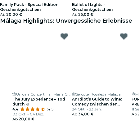
Family Pack - Special Edition
Ballet of Lights -
Geschenkgutschein
Geschenkgutschein
Ab
20,00 €
Ab
25,00 €
Málaga Highlights: Unvergessliche Erlebnisse
Unicaja Concert Hall María Cristina
Sercotel Rosaleda Málaga
M
The Jury Experience – Tod
An Idiot’s Guide to Wine:
FOR
durch KI
Comedy zwischen den
PRE
4.4
(415)
Gläsern
24 Okt. - 23 Jan.
11 S
03 Okt. - 04 Dez.
Ab
34,00 €
Ab
Ab
20,00 €