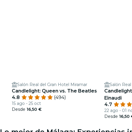
Salón Real del Gran Hotel Miramar
Salón Real
Candlelight: Queen vs. The Beatles
Candlelight
4.8
(494)
Einaudi
15 ago - 25 oct
4.7
Desde
16,50 €
22 ago - 01 n
Desde
16,50
Lo mejor de Málaga: Experiencias i