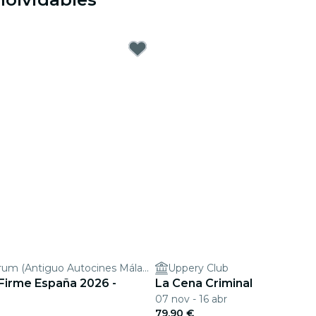
Málaga Forum (Antiguo Autocines Málaga)
Uppery Club
 Firme España 2026 -
La Cena Criminal
07 nov - 16 abr
79,90 €