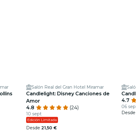
amar
Salón Real del Gran Hotel Miramar
Saló
ollins
Candlelight: Disney Canciones de
Candl
4.7
Amor
06 sep
4.8
(24)
Desd
10 sept
Edición Limitada
Desde
21,50 €