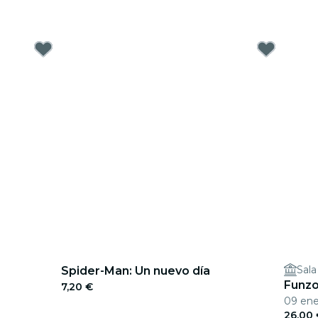
Sala
Spider-Man: Un nuevo día
Funzo
7,20 €
09 en
26,00