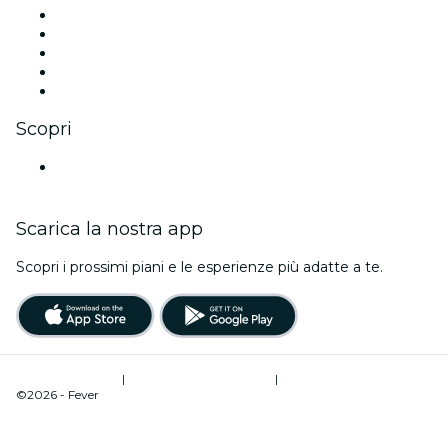
X (Twitter)
Instagram
TikTok
LinkedIn
Youtube
Scopri
Luoghi a Saragozza
Scarica la nostra app
Scopri i prossimi piani e le esperienze più adatte a te.
Termini di utilizzo
|
Informativa sulla privacy
|
Gestione dei cookie
©2026 - Fever