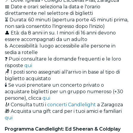
📍 Dove: Iglesia - Colegio Escuelas Pías, Zaragoza
📅 Date e orari: seleziona la data e l'orario
direttamente nel selettore di biglietti
⏳ Durata: 60 minuti (apertura porte 45 minuti prima,
non sarà consentito l'ingresso dopo l'inizio)
👤 Età: da 8 anni in su. I minori di 16 anni devono
essere accompagnati da un adulto
♿ Accessibilità: luogo accessibile alle persone in
sedia a rotelle
❓ Puoi consultare le domande frequenti e le loro
risposte
qui
🪑 I posti sono assegnati all'arrivo in base al tipo di
biglietto acquistato
🕯️ Se vuoi prenotare un concerto privato o
acquistare biglietti per un gruppo numeroso (+30
persone), clicca
qui
🎻 Consulta tutti i
concerti Candlelight
a Zaragoza
🎁 Acquista una gift card per i tuoi amici e familiari
qui
Programma Candlelight: Ed Sheeran & Coldplay