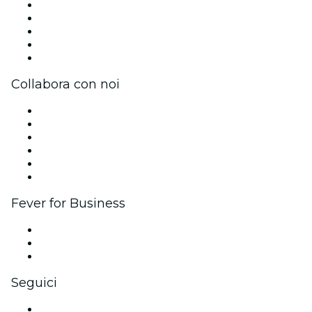
Stampa
Unisciti al team
Borse di studio Fever per l'eccellenza
Carte regalo
Centro assistenza
Collabora con noi
Gestisci il tuo evento
Pubblica il tuo evento
Eventi aziendali & benefit
Programma di affiliazione
Programma Ambassador e Influencer
Brand partnership
Fever for Business
Eventi privati e biglietti di gruppo
Benefit aziendali
Gift card e voucher aziendali
Seguici
Facebook