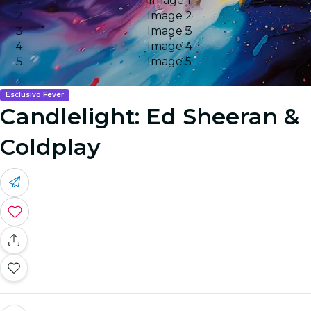
Image 1
Image 2
Image 3
Image 4
Image 5
Esclusivo Fever
Candlelight: Ed Sheeran &
Coldplay