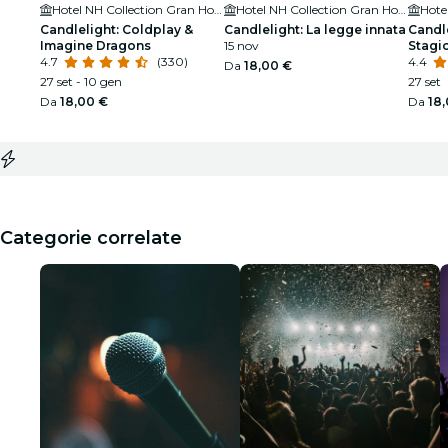
Hotel NH Collection Gran Hotel de Zaragoza
Hotel NH Collection Gran Hotel de Zaragoza
Candlelight: Coldplay &
Candlelight: La legge innata
Candle
Imagine Dragons
15 nov
Stagio
4.7
(330)
4.4
Da
18,00 €
27 set - 10 gen
27 set
Da
18,00 €
Da
18
Categorie correlate