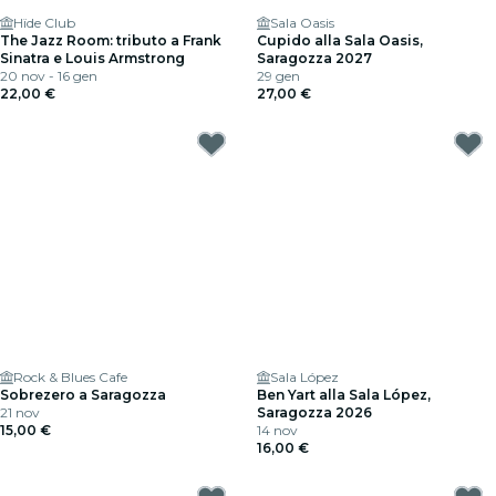
Hïde Club
Sala Oasis
The Jazz Room: tributo a Frank
Cupido alla Sala Oasis,
Sinatra e Louis Armstrong
Saragozza 2027
20 nov - 16 gen
29 gen
22,00 €
27,00 €
Rock & Blues Cafe
Sala López
Sobrezero a Saragozza
Ben Yart alla Sala López,
21 nov
Saragozza 2026
15,00 €
14 nov
16,00 €