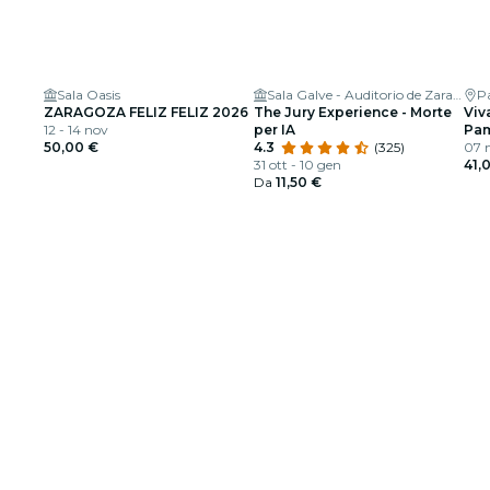
Sala Oasis
Sala Galve - Auditorio de Zaragoza
P
ZARAGOZA FELIZ FELIZ 2026
The Jury Experience - Morte
Viv
12 - 14 nov
per IA
Pam
50,00 €
4.3
(325)
07 
31 ott - 10 gen
41,
Da
11,50 €