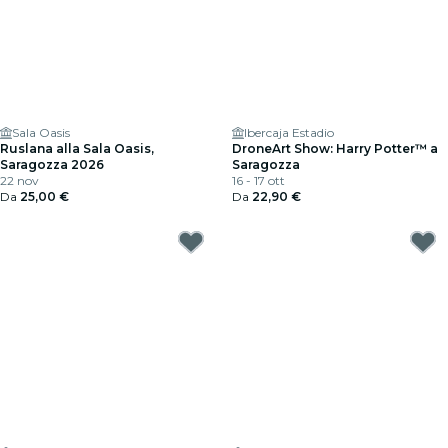
Sala Oasis
Ibercaja Estadio
Ruslana alla Sala Oasis,
DroneArt Show: Harry Potter™ a
Saragozza 2026
Saragozza
22 nov
16 - 17 ott
Da
25,00 €
Da
22,90 €