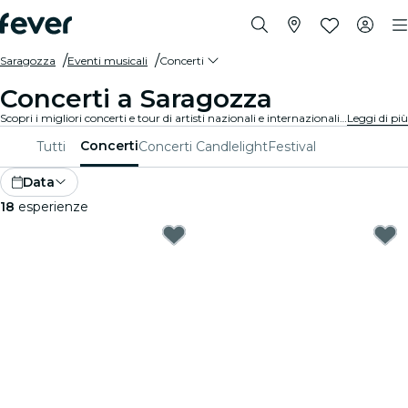
Saragozza
Eventi musicali
Concerti
Concerti a Saragozza
Scopri i migliori concerti e tour di artisti nazionali e internazionali a Saragozza, acquista i tuoi biglietti su Fever e goditi i migliori live in circolazione!
Leggi di più
Concerti
Tutti
Concerti Candlelight
Festival
Data
18
esperienze