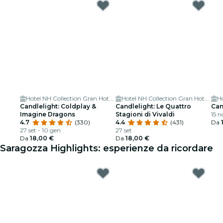
Hotel NH Collection Gran Hotel de Zaragoza
Hotel NH Collection Gran Hotel de Zaragoza
Candlelight: Coldplay &
Candlelight: Le Quattro
Can
Imagine Dragons
Stagioni di Vivaldi
15 n
4.7
(330)
4.4
(431)
Da
27 set - 10 gen
27 set
Da
18,00 €
Da
18,00 €
Saragozza Highlights: esperienze da ricordare