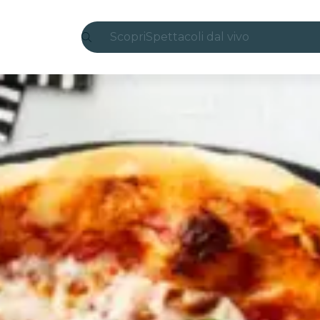
Scopri
Spettacoli dal vivo
Madrid
Candlelight
Londra
Esperienze e città
San Paolo
Mostre
Seoul
Tour città
Concerti