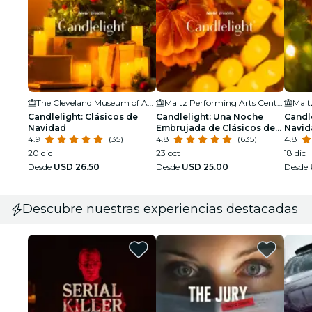
The Cleveland Museum of Art - Gartner Audiorium
Maltz Performing Arts Center
Candlelight: Clásicos de
Candlelight: Una Noche
Candle
Navidad
Embrujada de Clásicos de
Navid
4.9
(35)
Halloween
4.8
(635)
4.8
20 dic
23 oct
18 dic
Desde
USD 26.50
Desde
USD 25.00
Desde
Descubre nuestras experiencias destacadas