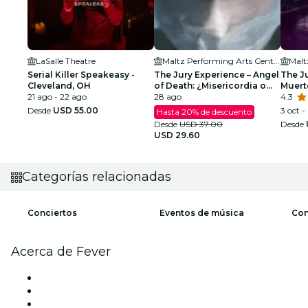
LaSalle Theatre
Maltz Performing Arts Center
Serial Killer Speakeasy -
The Jury Experience – Angel
The Ju
Cleveland, OH
of Death: ¿Misericordia o
Muert
21 ago - 22 ago
Asesino?
28 ago
4.3
Desde
USD 55.00
3 oct - 
Hasta 20% de descuento
Desde
USD 37.00
Desde
USD 29.60
Categorías relacionadas
Conciertos
Eventos de música
Con
Acerca de Fever
Prensa
Únete al equipo
Tarjetas Regalo