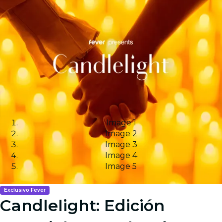
Image 1
Image 2
Image 3
Image 4
Image 5
Exclusivo Fever
Candlelight: Edición