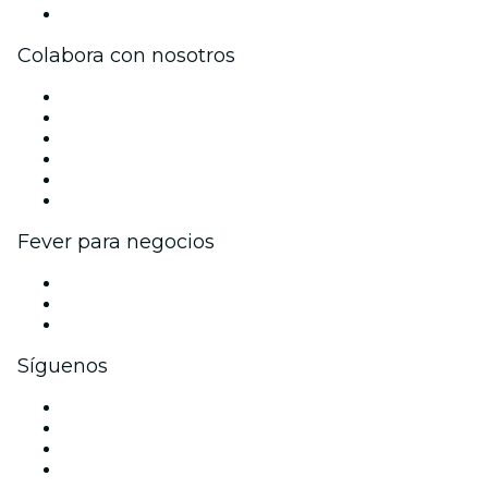
Centro de asistencia
Colabora con nosotros
Gestiona tu evento
Publica tu evento
Eventos y beneficios para empresas
Programa de Afiliados
Programa de embajadores e influencers
Colaboraciones de marca
Fever para negocios
Eventos privados y entradas de grupo
Beneficios corporativos
Tarjetas y cupones de regalo corporativos
Síguenos
Facebook
X (Twitter)
Instagram
TikTok