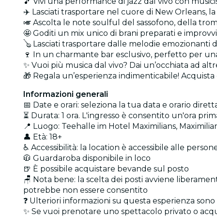
🎵 Vivi una performance di jazz dal vivo con musicis
✈️ Lasciati trasportare nel cuore di New Orleans, l
🎺 Ascolta le note soulful del sassofono, della trom
🤩 Goditi un mix unico di brani preparati e improvvis
🪕 Lasciati trasportare dalle melodie emozionanti 
🍷 In un charmante bar esclusivo, perfetto per una
✨ Vuoi più musica dal vivo? Dai un’occhiata ad alt
🎁 Regala un’esperienza indimenticabile! Acquista
Informazioni generali
📅 Date e orari: seleziona la tua data e orario diret
⏳ Durata: 1 ora. L'ingresso è consentito un'ora prim
📍 Luogo: Teehalle im Hotel Maximilians, Maximili
👤 Età: 18+
♿ Accessibilità: la location è accessibile alle persone
🧥 Guardaroba disponibile in loco
🍺 È possibile acquistare bevande sul posto
🪑 Nota bene: la scelta dei posti avviene liberamente
potrebbe non essere consentito
❓ Ulteriori informazioni su questa esperienza sono 
✨ Se vuoi prenotare uno spettacolo privato o acqu