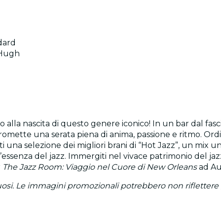
dard
cHugh
o alla nascita di questo genere iconico! In un bar dal fa
 promette una serata piena di anima, passione e ritmo. Ord
ti una selezione dei migliori brani di “Hot Jazz”, un mix 
ssenza del jazz. Immergiti nel vivace patrimonio del jazz,
r
The Jazz Room: Viaggio nel Cuore di New Orleans
ad Au
tuosi. Le immagini promozionali potrebbero non riflettere g