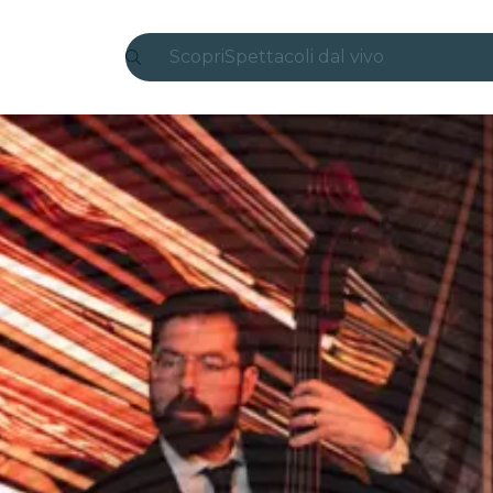
Scopri
Spettacoli dal vivo
Madrid
Candlelight
Londra
Esperienze e città
San Paolo
Mostre
Seoul
Tour città
Concerti