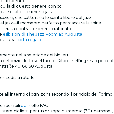
ti di talento
a culla di questo genere iconico
ba e di altri strumenti jazz
azioni, che catturano lo spirito libero del jazz
del jazz—il momento perfetto per staccare la spina
 serata di intrattenimento raffinato
re
esibizioni di The Jazz Room ad Augusta
 qui una
carta regalo
tamente nella selezione dei biglietti
a dell'inizio dello spettacolo. Ritardi nell'ingresso potre
anstraße 40, 86150 Augusta
 in sedia a rotelle
 all’interno di ogni zona secondo il principio del “primo a
disponibili
qui
nelle FAQ
istare biglietti per un gruppo numeroso (30+ persone), 