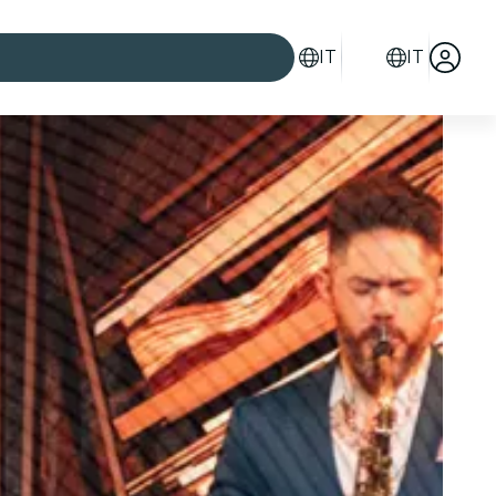
IT
IT