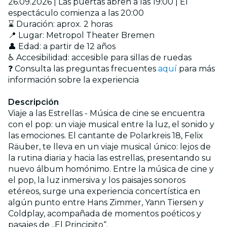
26.09.2026 | Las puertas abren a las 19:00 | El
espectáculo comienza a las 20:00
⌛ Duración: aprox. 2 horas
📍 Lugar: Metropol Theater Bremen
👤 Edad: a partir de 12 años
♿ Accesibilidad: accesible para sillas de ruedas
❓ Consulta las preguntas frecuentes
aquí
para más
información sobre la experiencia
Descripción
Viaje a las Estrellas - Música de cine se encuentra
con el pop: un viaje musical entre la luz, el sonido y
las emociones. El cantante de Polarkreis 18, Felix
Räuber, te lleva en un viaje musical único: lejos de
la rutina diaria y hacia las estrellas, presentando su
nuevo álbum homónimo. Entre la música de cine y
el pop, la luz inmersiva y los paisajes sonoros
etéreos, surge una experiencia concertística en
algún punto entre Hans Zimmer, Yann Tiersen y
Coldplay, acompañada de momentos poéticos y
pasajes de „El Principito“.