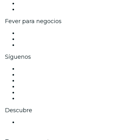
Programa de embajadores e influencers
Colaboraciones de marca
Fever para negocios
Eventos privados y entradas de grupo
Beneficios corporativos
Tarjetas y cupones de regalo corporativos
Síguenos
Facebook
X (Twitter)
Instagram
TikTok
LinkedIn
Youtube
Descubre
Locales y espacios de eventos en Bremen