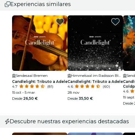
Experiencias similares
Sendesaal Bremen
Himmelsaal im Radisson Blu Hotel
Send
Candlelight: Tributo a Adele
Candlelight: Tributo a Adele
Candle
4.7
(81)
4.6
(60)
Coldp
4.6
15 oct - 5 mar
28 nov
19 sept
Desde
26,50 €
Desde
35,50 €
Desde
Descubre nuestras experiencias destacadas