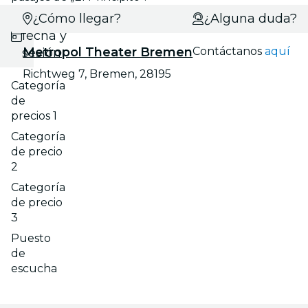
Selecciona
¿Cómo llegar?
¿Alguna duda?
fecha y
Metropol Theater Bremen
Contáctanos
aquí
sesión
Richtweg 7, Bremen, 28195
Categoría
de
precios 1
Categoría
de precio
2
Categoría
de precio
3
Puesto
de
escucha