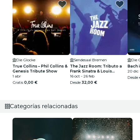
Die Glocke
Sendesaal Bremen
Die 
True Collins – Phil Collins &
The Jazz Room: Tributo a
Bach 
Genesis Tribute Show
Frank Sinatra & Louis
20 dic
1 abr
Armstrong
16 oct - 26 feb
Desde
Gratis
0,00 €
Desde
32,00 €
Categorías relacionadas