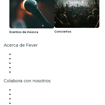
Conciertos
Eventos de música
Acerca de Fever
Prensa
Únete al equipo
Impressum
Tarjetas Regalo
Centro de asistencia
Colabora con nosotros
Gestiona tu evento
Publica tu evento
Eventos y beneficios para empresas
Programa de Afiliados