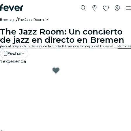
Bremen
The Jazz Room
The Jazz Room: Un concierto
de jazz en directo en Bremen
¡Ven al mejor club de jazz de la ciudad! Traemos lo mejor del blues, el soul y el jazz en direto con un ambiente íntimo. Cada nota cuenta una historia, cada improvisación y cada canción conmueven al público. ¡Descubre los tributos y conciertos de jazz cerca de ti!
Ver más
Fecha
1
experiencia