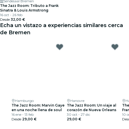
Sendesaal Bremen
The Jazz Room: Tributo a Frank
Sinatra & Louis Armstrong
16 oct - 26 feb
Desde
32,00 €
Echa un vistazo a experiencias similares cerca
de Bremen
Hamburgo
Hanovre
H
The Jazz Room: Marvin Gaye
The Jazz Room: Un viaje al
The
en una noche llena de soul
corazón de Nueva Orleans
Fra
16 ene - 13 feb
30 oct - 27 dic
Arm
10 o
Desde
29,00 €
29,00 €
Des