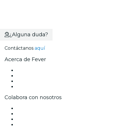
¿Alguna duda?
Contáctanos
aquí
Acerca de Fever
Prensa
Únete al equipo
Tarjetas Regalo
Centro de asistencia
Colabora con nosotros
Gestiona tu evento
Publica tu evento
Eventos y beneficios para empresas
Programa de Afiliados