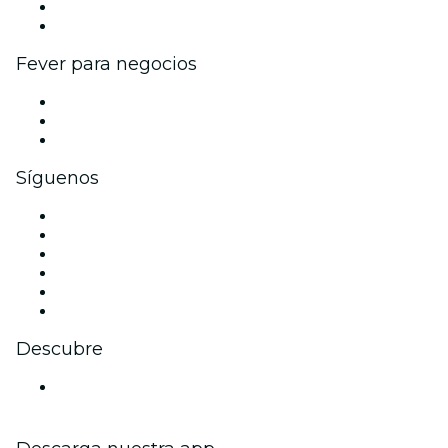
Programa de embajadores e influencers
Colaboraciones de marca
Fever para negocios
Eventos privados y entradas de grupo
Beneficios corporativos
Tarjetas y cupones de regalo corporativos
Síguenos
Facebook
X (Twitter)
Instagram
TikTok
LinkedIn
Youtube
Descubre
Locales y espacios de eventos en Canberra