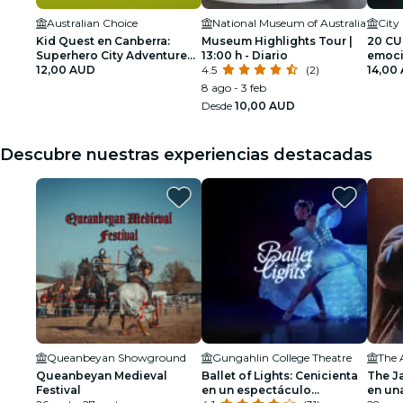
Australian Choice
National Museum of Australia
City 
Kid Quest en Canberra:
Museum Highlights Tour |
20 CU
Superhero City Adventure
13:00 h - Diario
emoci
para niños (edades 4–8)
12,00 AUD
4.5
(2)
inmers
14,00
8 ago - 3 feb
Desde
10,00 AUD
Descubre nuestras experiencias destacadas
Queanbeyan Showground
Gungahlin College Theatre
The 
Queanbeyan Medieval
Ballet of Lights: Cenicienta
The J
Festival
en un espectáculo
en un