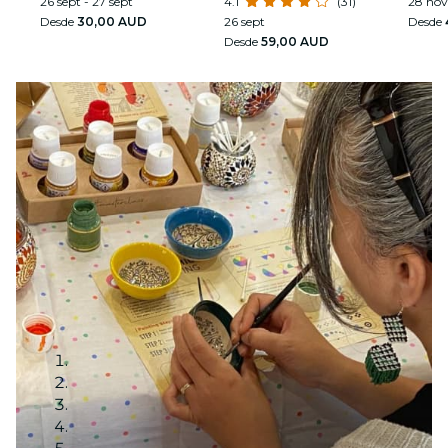
26 sept - 27 sept
deslumbrante
4.1
(31)
28 nov
Desde
30,00 AUD
26 sept
Desde
Desde
59,00 AUD