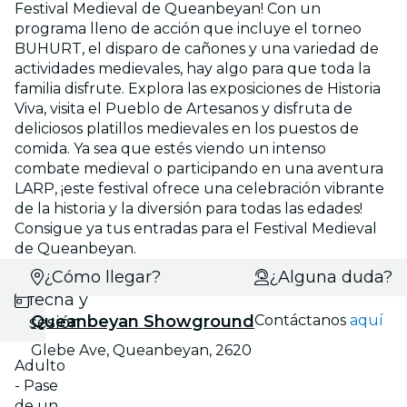
Festival Medieval de Queanbeyan! Con un
programa lleno de acción que incluye el torneo
BUHURT, el disparo de cañones y una variedad de
actividades medievales, hay algo para que toda la
familia disfrute. Explora las exposiciones de Historia
Viva, visita el Pueblo de Artesanos y disfruta de
deliciosos platillos medievales en los puestos de
comida. Ya sea que estés viendo un intenso
combate medieval o participando en una aventura
LARP, ¡este festival ofrece una celebración vibrante
de la historia y la diversión para todas las edades!
Consigue ya tus entradas para el Festival Medieval
de Queanbeyan.
Selecciona
¿Cómo llegar?
¿Alguna duda?
fecha y
Queanbeyan Showground
Contáctanos
aquí
sesión
Glebe Ave, Queanbeyan, 2620
Adulto
- Pase
de un