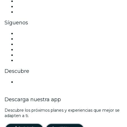
Eventos privados y entradas de grupo
Beneficios corporativos
Tarjetas y cupones de regalo corporativos
Síguenos
Facebook
X (Twitter)
Instagram
TikTok
LinkedIn
Youtube
Descubre
Locales y espacios de eventos en Canberra
Descarga nuestra app
Descubre los próximos planes y experiencias que mejor se
adapten a ti.