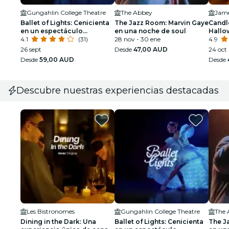
Gungahlin College Theatre
The Abbey
Ballet of Lights: Cenicienta
The Jazz Room: Marvin Gaye
Candle
en un espectáculo
en una noche de soul
Hallo
deslumbrante
4.1
(31)
28 nov - 30 ene
4.9
26 sept
Desde
47,00 AUD
24 oct
Desde
59,00 AUD
Desde
Descubre nuestras experiencias destacadas
Les Bistronomes
Gungahlin College Theatre
The 
Dining in the Dark: Una
Ballet of Lights: Cenicienta
The J