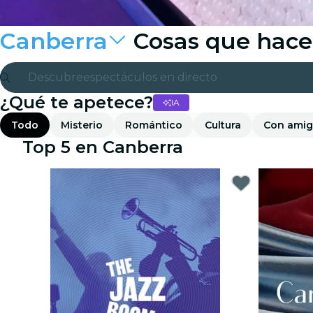
Canberra
Cosas que hace
Descubre
espectáculos en directo
¿Qué te apetece?
IA
Madrid
Todo
Misterio
Romántico
Cultura
Con ami
candlelight
Top 5 en Canberra
Londres
experiencias y ciudades
São Paulo
exposiciones
Seúl