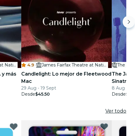
James Fairfax Theatre at National Gallery of Australia
4.9
·
James Fairfax Theatre at National Gallery of Australia
The Abb
A y más
Candlelight: Lo mejor de Fleetwood
The Jazz 
Mac
Sinatra &
29 Aug - 19 Sept
8 Aug
Desde
$45.50
Desde
$60.
Ver todo