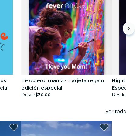
os.
Te quiero, mamá - Tarjeta regalo
Night Pas
cial
edición especial
Especial
Desde
$30.00
Desde
$30.
Ver todo