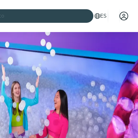
to
ES
es
ad