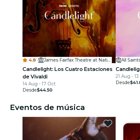
4.8
·
James Fairfax Theatre at National Gallery of Australia
All Sain
Candlelight: Los Cuatro Estaciones
Candlelig
21 Aug - 1
de Vivaldi
Desde
$41.
14 Aug - 17 Oct
Desde
$44.50
Eventos de música