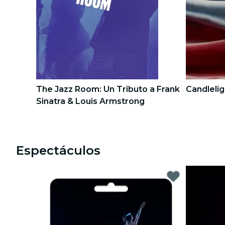
recorridos por la ciudad
conciertos
restaurantes
cine
The Jazz Room: Un Tributo a Frank
Candlelig
Sinatra & Louis Armstrong
1
1
2
2
Espectáculos