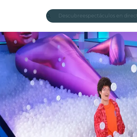
Descubre
espectáculos en direc
Madrid
candlelight
Londres
experiencias y ciudad
São Paulo
exposiciones
Seúl
recorridos por la ciud
conciertos