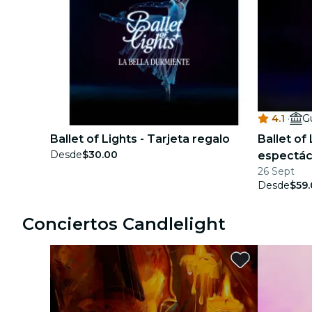
4.1
·
G
Ballet of Lights - Tarjeta regalo
Ballet of
Desde
$30.00
espectác
26 Sept
Desde
$59
Conciertos Candlelight