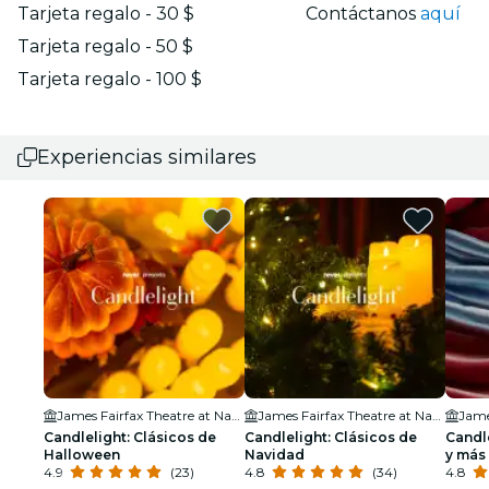
Tarjeta regalo - 30 $
Contáctanos
aquí
Tarjeta regalo - 50 $
Tarjeta regalo - 100 $
Experiencias similares
James Fairfax Theatre at National Gallery of Australia
James Fairfax Theatre at National Gallery of Australia
Candlelight: Clásicos de
Candlelight: Clásicos de
Candl
Halloween
Navidad
y más
4.9
(23)
4.8
(34)
4.8