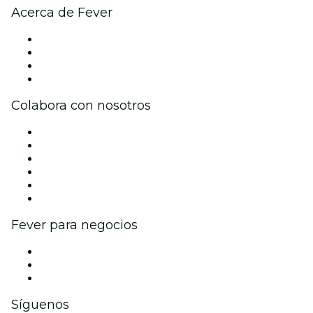
Acerca de Fever
Prensa
Únete al equipo
Tarjetas Regalo
Centro de asistencia
Colabora con nosotros
Gestiona tu evento
Publica tu evento
Eventos y beneficios para empresas
Programa de Afiliados
Programa de embajadores e influencers
Colaboraciones de marca
Fever para negocios
Eventos privados y entradas de grupo
Beneficios corporativos
Tarjetas y cupones de regalo corporativos
Síguenos