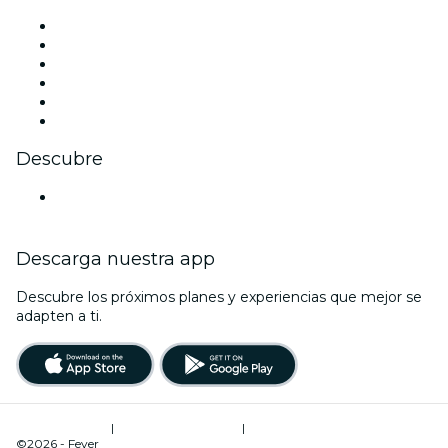
Facebook
X (Twitter)
Instagram
TikTok
LinkedIn
Youtube
Descubre
Locales y espacios de eventos en Canberra
Descarga nuestra app
Descubre los próximos planes y experiencias que mejor se
adapten a ti.
Términos de uso
|
Política de privacidad
|
Administrador de cookies
©2026 - Fever