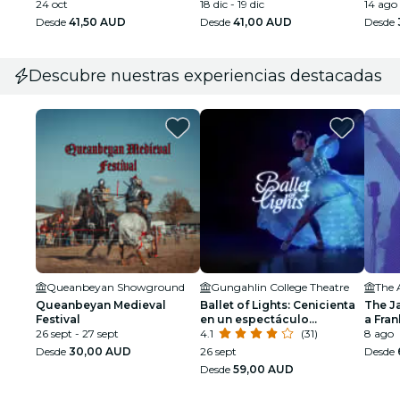
24 oct
18 dic - 19 dic
14 ago
Desde
41,50 AUD
Desde
41,00 AUD
Desde
Descubre nuestras experiencias destacadas
Queanbeyan Showground
Gungahlin College Theatre
The 
Queanbeyan Medieval
Ballet of Lights: Cenicienta
The J
Festival
en un espectáculo
a Fran
26 sept - 27 sept
deslumbrante
4.1
(31)
Armst
8 ago
Desde
30,00 AUD
26 sept
Desde
Desde
59,00 AUD