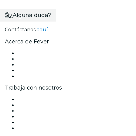
¿Alguna duda?
Contáctanos
aquí
Acerca de Fever
Prensa
Únete al equipo
Becas de Excelencia Fever
Tarjetas Regalo
Centro de asistencia
Trabaja con nosotros
Gestiona tu evento
Publica tu evento
Eventos y beneficios para empresas
Programa de Afiliados
Programa de embajadores e influencers
Colaboraciones de marca