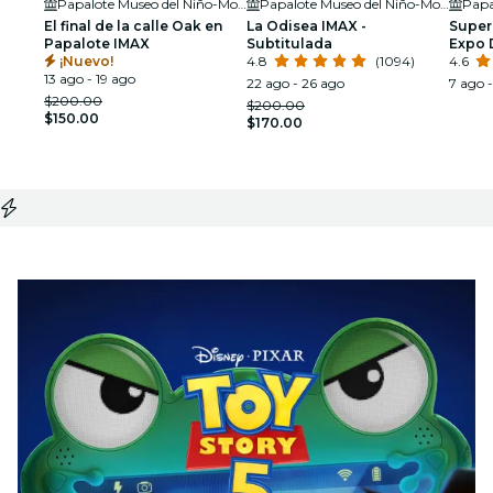
Papalote Museo del Niño-Monterrey
Papalote Museo del Niño-Monterrey
El final de la calle Oak en
La Odisea IMAX -
Super
Papalote IMAX
Subtitulada
Expo 
¡Nuevo!
4.8
(1094)
IMAX 
4.6
13 ago - 19 ago
22 ago - 26 ago
7 ago -
$200.00
$200.00
$150.00
$170.00