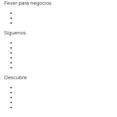
Fever para negocios
Eventos privados y boletos de grupo
Beneficios corporativos
Tarjetas y cupones de regalo corporativos
Síguenos
Facebook
X (Twitter)
Instagram
TikTok
LinkedIn
Youtube
Descubre
Locales y espacios de eventos en Monterrey
México
Halloween
San Valentín
Navidad