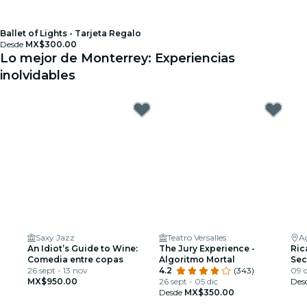
Ballet of Lights - Tarjeta Regalo
Desde
MX$300.00
Lo mejor de Monterrey: Experiencias
inolvidables
Saxy Jazz
Teatro Versalles
A
An Idiot’s Guide to Wine:
The Jury Experience -
Ric
Comedia entre copas
Algoritmo Mortal
Sec
26 sept - 13 nov
4.2
(343)
Agu
09 d
MX$950.00
26 sept - 05 dic
Des
Desde
MX$350.00