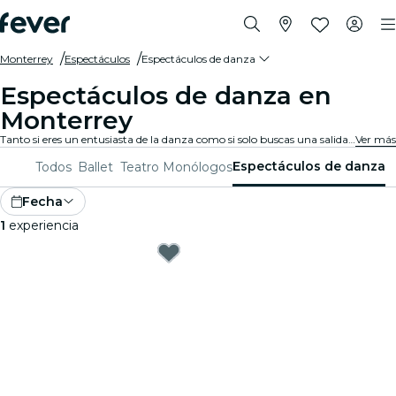
Monterrey
Espectáculos
Espectáculos de danza
Espectáculos de danza en
Monterrey
Tanto si eres un entusiasta de la danza como si solo buscas una salida nocturna única, Monterrey tiene algo que ofrecer para todos. Desde danza contemporánea a ballet y todo lo demás, hay infinidad de compañías y producciones entre las que elegir.
Ver más
Espectáculos de danza
Todos
Ballet
Teatro
Monólogos
Fecha
1
experiencia