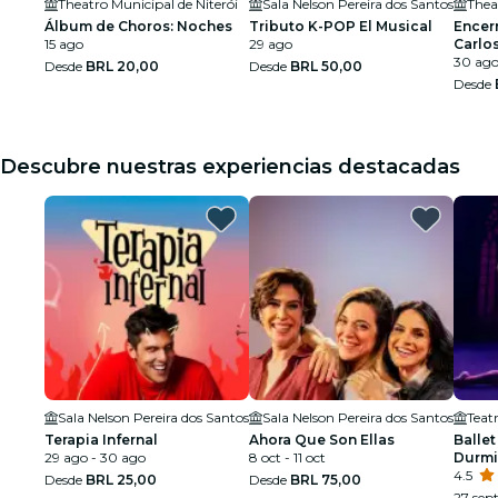
Theatro Municipal de Niterói
Sala Nelson Pereira dos Santos
Thea
Álbum de Choros: Noches
Tributo K-POP El Musical
Encer
15 ago
29 ago
Carlo
de la
30 ag
Desde
BRL 20,00
Desde
BRL 50,00
Desde
Descubre nuestras experiencias destacadas
Sala Nelson Pereira dos Santos
Sala Nelson Pereira dos Santos
Teat
Terapia Infernal
Ahora Que Son Ellas
Ballet
29 ago - 30 ago
8 oct - 11 oct
Durmi
espec
4.5
Desde
BRL 25,00
Desde
BRL 75,00
27 sept