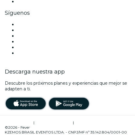
Tarjetas y cupones de regalo corporativos
Síguenos
Facebook
X (Twitter)
Instagram
TikTok
LinkedIn
Youtube
Descarga nuestra app
Descubre los próximos planes y experiencias que mejor se
adapten a ti.
Términos de uso
|
Política de privacidad
|
Administrador de cookies
©2026 - Fever
KZEMOS BRASIL EVENTOS LTDA. - CNPJ/MF nº 35.142.804/0001-00