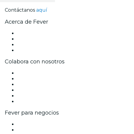
Contáctanos
aquí
Acerca de Fever
Prensa
Únete al equipo
Tarjetas Regalo
Centro de asistencia
Colabora con nosotros
Gestiona tu evento
Publica tu evento
Eventos y beneficios para empresas
Programa de Afiliados
Programa de embajadores e influencers
Colaboraciones de marca
Fever para negocios
Eventos privados y entradas de grupo
Beneficios corporativos