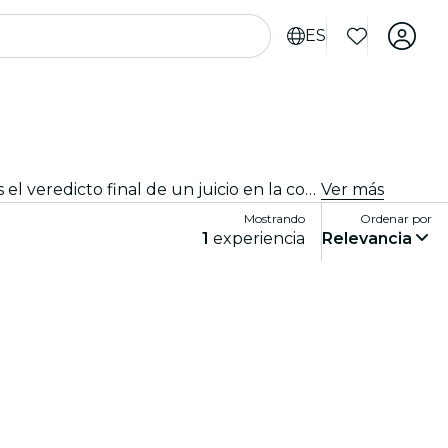
ES
¡Adéntrate en el corazón de un juicio de alto riesgo! En este espectáculo de teatro en vivo e inmersivo, tú decides el veredicto final de un juicio en la corte. ¿Se hará justicia?
Ver más
Mostrando
Ordenar por
1
experiencia
Relevancia