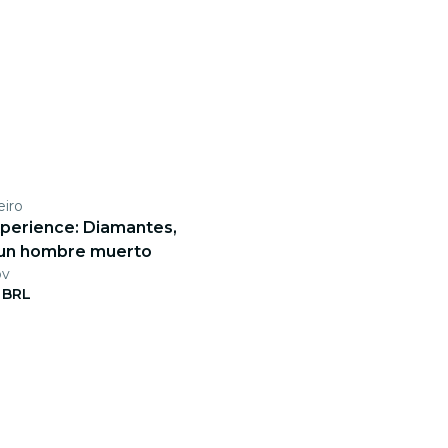
eiro
xperience: Diamantes,
 un hombre muerto
ov
 BRL