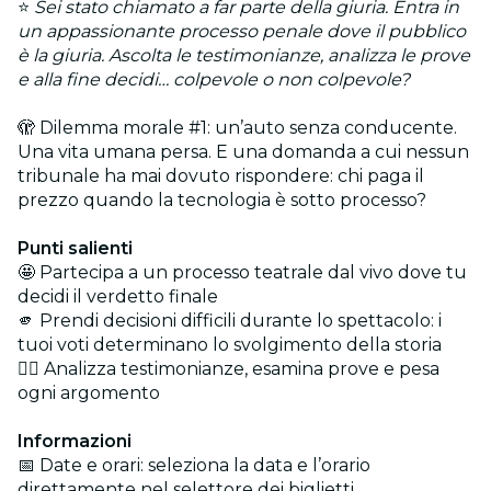
⭐
Sei stato chiamato a far parte della giuria. Entra in
un appassionante processo penale dove il pubblico
è la giuria. Ascolta le testimonianze, analizza le prove
e alla fine decidi… colpevole o non colpevole?
🫣 Dilemma morale #1: un’auto senza conducente.
Una vita umana persa. E una domanda a cui nessun
tribunale ha mai dovuto rispondere: chi paga il
prezzo quando la tecnologia è sotto processo?
Punti salienti
🤩 Partecipa a un processo teatrale dal vivo dove tu
decidi il verdetto finale
🫵 Prendi decisioni difficili durante lo spettacolo: i
tuoi voti determinano lo svolgimento della storia
🕵️‍♂️ Analizza testimonianze, esamina prove e pesa
ogni argomento
Informazioni
📅 Date e orari: seleziona la data e l’orario
direttamente nel selettore dei biglietti