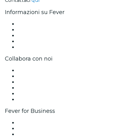
Contattaci
qui
Informazioni su Fever
Stampa
Unisciti al team
Carte regalo
Centro assistenza
Modulo di richiesta di restituzione
Collabora con noi
Gestisci il tuo evento
Pubblica il tuo evento
Eventi aziendali & benefit
Programma di affiliazione
Programma Ambassador e Influencer
Brand partnership
Fever for Business
Eventi privati e biglietti di gruppo
Benefit aziendali
Gift card e voucher aziendali