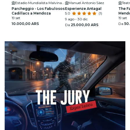
Estadio Mundialista Malvinas Argentinas
Manuel Antonio Sáez
Parcheggio - Los Fabulosos
Esperienze Antagal
The F
Cadillacs a Mendoza
5.0
(1)
Mend
19 set
19 set
9 ago - 30 dic
10.000,00 ARS
Da
50
Da
25.000,00 ARS