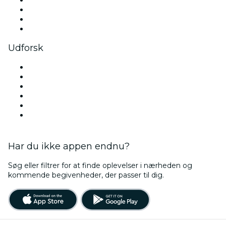
TikTok
LinkedIn
YouTube
Udforsk
Steder i København
Denmark
I dag
I morgen
Denne uge
This Weekend
Har du ikke appen endnu?
Søg eller filtrer for at finde oplevelser i nærheden og
kommende begivenheder, der passer til dig.