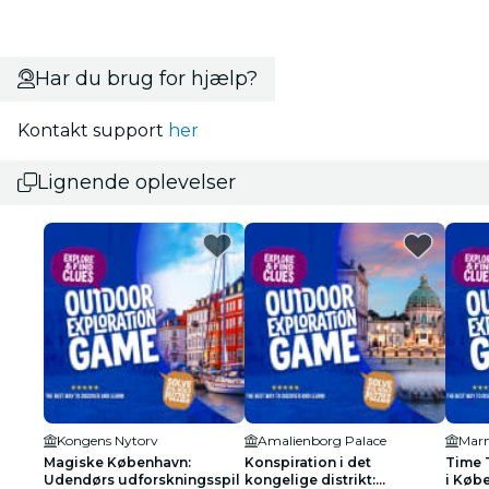
Har du brug for hjælp?
Kontakt support
her
Lignende oplevelser
Kongens Nytorv
Amalienborg Palace
Mar
Magiske København:
Konspiration i det
Time 
Udendørs udforskningsspil
kongelige distrikt:
i Køb