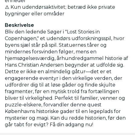
enheder
⚠️ Kun udendørsaktivitet; betræd ikke private
bygninger eller områder
Beskrivelse
Bliv den ledende Søger i "Lost Stories in
Copenhagen," et udendørs udforskningsspil, hvor
byens sjæl står på spil. Statuernes tårer og
mindernes forsvinden følger, mens en
hjemsøgelsesværdig, århundredgammel historie af
Hans Christian Andersen begynder at udfolde sig.
Dette er ikke en almindelig gåtur—det er et
engagerende eventyr i den virkelige verden, der
udfordrer dig til at løse gåder og finde skjulte
fragmenter, før en mytisk trold fra fortællingen
bliver til virkelighed. Perfekt til familier, venner og
puzzle-elskere, forvandler denne quest
Københavns historiske gader til en legeplads for
mysterier og magi. Kan du redde historien, før den
går tabt for evigt? Få din adgang nu!