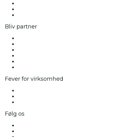
Vi ansætter!
Gavekort
Hjælpecenter
Bliv partner
Fever Zone
List din begivenhed
Firmaarrangementer og -fordele
Affiliateprogram
Ambassadør- og influencerprogram
Brandpartnerskaber
Fever for virksomhed
Private begivenheder og gruppebilletter
Firmafordele
Firmagavekort og -kuponer
Følg os
Facebook
X (Twitter)
Instagram