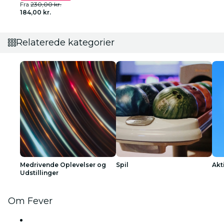
Fra
230,00 kr.
184,00 kr.
Relaterede kategorier
Medrivende Oplevelser og
Spil
Akt
Udstillinger
Om Fever
Presse