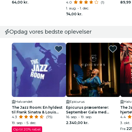
64,00 kr.
Udendørs udforskningsspil
4.0
(1)
udfor
89,99 
i København
1. aug. - 1. dec.
74,00 kr.
Opdag vores bedste oplevelser
Halvandet
Epicurus
Halv
The Jazz Room: En hyldest
Epicurus præsenterer:
The Ja
til Frank Sinatra & Louis
September Gala med
hjerte
Armstrong
4.3
(75)
Prince's Personal Chefs og
16. sep. - 19. sep.
4.4
Vocalist
19. sep. - 5. dec.
2.340,00 kr.
3. okt.
Fra
225
Op til 20% rabat