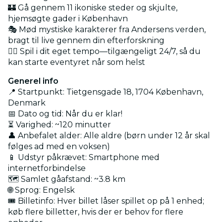
🏰 Gå gennem 11 ikoniske steder og skjulte,
hjemsøgte gader i København
🎭 Mød mystiske karakterer fra Andersens verden,
bragt til live gennem din efterforskning
🚶‍♂️ Spil i dit eget tempo—tilgængeligt 24/7, så du
kan starte eventyret når som helst
Generel info
📍 Startpunkt: Tietgensgade 18, 1704 København,
Denmark
📅 Dato og tid: Når du er klar!
⏳ Varighed: ~120 minutter
👤 Anbefalet alder: Alle aldre (børn under 12 år skal
følges ad med en voksen)
📱 Udstyr påkrævet: Smartphone med
internetforbindelse
🗺️ Samlet gåafstand: ~3.8 km
🌐 Sprog: Engelsk
🎟️ Billetinfo: Hver billet låser spillet op på 1 enhed;
køb flere billetter, hvis der er behov for flere