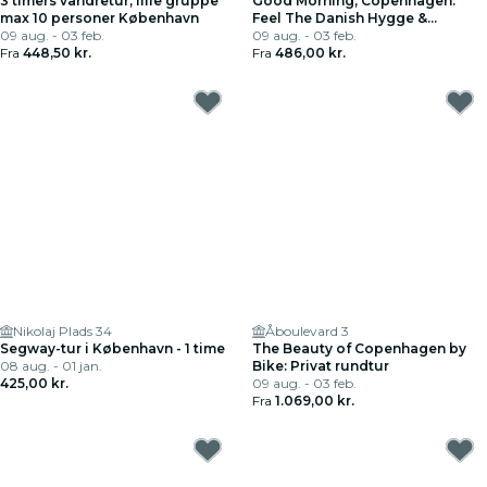
3 timers vandretur, lille gruppe
Good Morning, Copenhagen:
max 10 personer København
Feel The Danish Hygge &
09 aug. - 03 feb.
Happiness
09 aug. - 03 feb.
Fra
448,50 kr.
Fra
486,00 kr.
Nikolaj Plads 34
Åboulevard 3
Segway-tur i København - 1 time
The Beauty of Copenhagen by
08 aug. - 01 jan.
Bike: Privat rundtur
425,00 kr.
09 aug. - 03 feb.
Fra
1.069,00 kr.