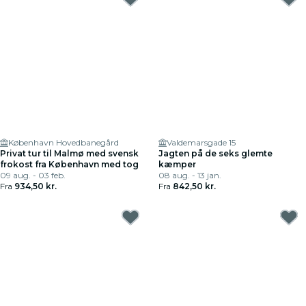
København Hovedbanegård
Valdemarsgade 15
Privat tur til Malmø med svensk
Jagten på de seks glemte
frokost fra København med tog
kæmper
09 aug. - 03 feb.
08 aug. - 13 jan.
Fra
934,50 kr.
Fra
842,50 kr.