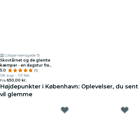
Colbjørnsensgade 15
Skovtårnet og de glemte
kæmper - en dagstur fra
København
5.0
(1)
08 aug. - 03 feb.
Fra
650,00 kr.
Højdepunkter i København: Oplevelser, du sent
vil glemme