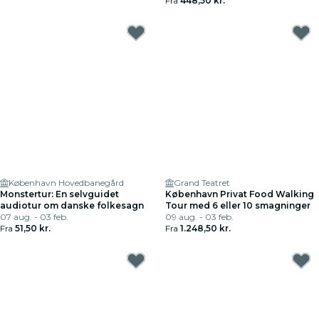
Fra
448,50 kr.
København Hovedbanegård
Grand Teatret
Monstertur: En selvguidet
København Privat Food Walking
audiotur om danske folkesagn
Tour med 6 eller 10 smagninger
07 aug. - 03 feb.
09 aug. - 03 feb.
Fra
51,50 kr.
Fra
1.248,50 kr.