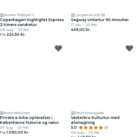
Nordre Toldbod 12
Langelinie Allé 58
Copenhagen Highlights Express
Segway vintertur 90 minutter
2-timers vandretur
17 okt. - 03 feb.
08 aug. - 03 feb.
449,00 kr.
Fra
224,50 kr.
Nordvestkirken
Reventlowsgade
Private e-bike-oplevelser i
Vesterbro Kulturtur med
Københavns historie og natur
ølsmagning
09 aug. - 03 feb.
5.0
(1)
Fra
1.090,00 kr.
08 aug. - 03 feb.