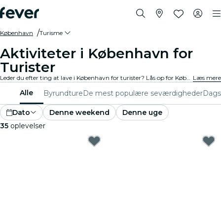
København
Turisme
Aktiviteter i København for
Turister
Leder du efter ting at lave i København for turister? Lås op for København ét eventyr ad gangen med disse spændende oplevelser, der er specielt designet med turister i tankerne. Find de bedste ting at lave!
Læs mere
Alle
Byrundture
De mest populære seværdigheder
Dags
Dato
Denne weekend
Denne uge
35
oplevelser