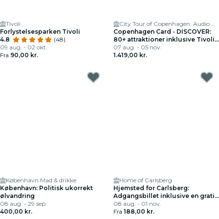
Tivoli
City Tour of Copenhagen: Audio Guide App
Forlystelsesparken Tivoli
Copenhagen Card - DISCOVER:
4.8
(48)
80+ attraktioner inklusive Tivoli
09 aug. - 02 okt.
+ transport
07 aug. - 05 nov.
Fra
90,00 kr.
1.419,00 kr.
København Mad & drikke
Home of Carlsberg
København: Politisk ukorrekt
Hjemsted for Carlsberg:
ølvandring
Adgangsbillet inklusive en gratis
08 aug. - 29 sep.
øl eller sodavand
08 aug. - 01 nov.
400,00 kr.
Fra
188,00 kr.