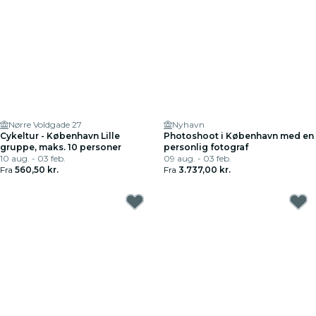
Nørre Voldgade 27
Nyhavn
Cykeltur - København Lille
Photoshoot i København med en
gruppe, maks. 10 personer
personlig fotograf
10 aug. - 03 feb.
09 aug. - 03 feb.
Fra
560,50 kr.
Fra
3.737,00 kr.