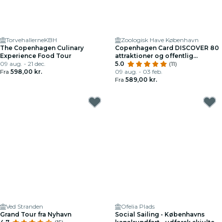
TorvehallerneKBH
Zoologisk Have København
The Copenhagen Culinary
Copenhagen Card DISCOVER 80
Experience Food Tour
attraktioner og offentlig
09 aug. - 21 dec.
transport
5.0
(11)
Fra
598,00 kr.
09 aug. - 03 feb.
Fra
589,00 kr.
Ved Stranden
Ofelia Plads
Grand Tour fra Nyhavn
Social Sailing - Københavns