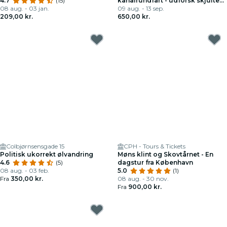
4.7
(15)
kanalrundfart - udforsk skjulte
08 aug. - 03 jan.
perler
09 aug. - 13 sep.
209,00 kr.
650,00 kr.
Colbjørnsensgade 15
CPH - Tours & Tickets
Politisk ukorrekt ølvandring
Møns klint og Skovtårnet - En
4.6
(5)
dagstur fra København
08 aug. - 03 feb.
5.0
(1)
Fra
350,00 kr.
08 aug. - 30 nov.
Fra
900,00 kr.