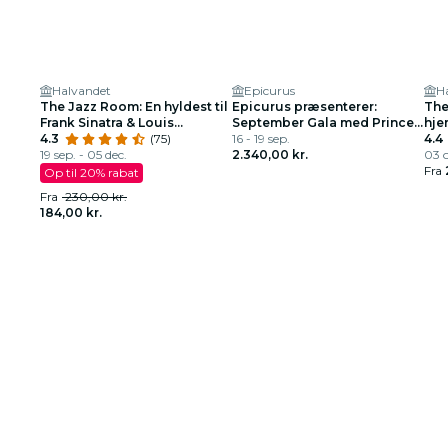
Halvandet
Epicurus
H
The Jazz Room: En hyldest til
Epicurus præsenterer:
The
Frank Sinatra & Louis
September Gala med Prince's
hje
Armstrong
4.3
(75)
Personal Chefs og Vocalist
16 - 19 sep.
4.4
19 sep. - 05 dec.
2.340,00 kr.
03 o
Fra
Op til 20% rabat
Fra
230,00 kr.
184,00 kr.