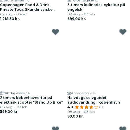
Ved Stranden 16
Holbergsgade 12
Copenhagen Food & Drink
3-timers kulinarisk cykeltur på
Private Tour: Skandinaviske
engelsk
Delights Tasting
09 aug. - 05 okt.
08 aug. - 03 feb.
1.218,50 kr.
699,00 kr.
Nikolaj Plads 34
Amagertorv 1F
2 timers københavnertur på
Halvdags selvguidet
elektrisk scooter "Stand Up Bike"
audiovandring i København
08 aug. - 03 feb.
4.0
(1)
549,00 kr.
08 aug. - 03 feb.
99,00 kr.