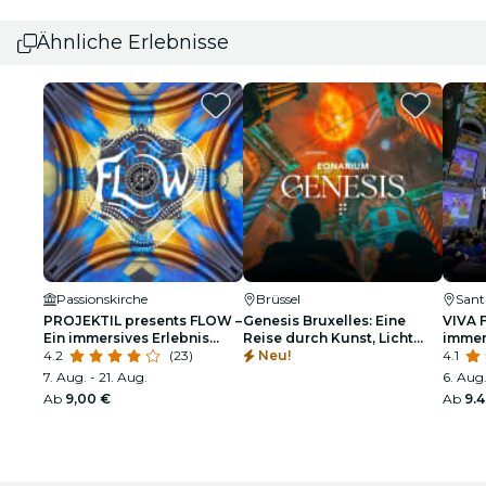
Ähnliche Erlebnisse
Passionskirche
Brüssel
Sant
PROJEKTIL presents FLOW –
Genesis Bruxelles: Eine
VIVA 
Ein immersives Erlebnis
Reise durch Kunst, Licht
immer
entlang Smetanas Moldau –
4.2
(23)
und Musik - Warteliste
Neu!
Herze
4.1
Live-Konzerte
7. Aug. - 21. Aug.
6. Aug.
Ab
9,00 €
Ab
9.