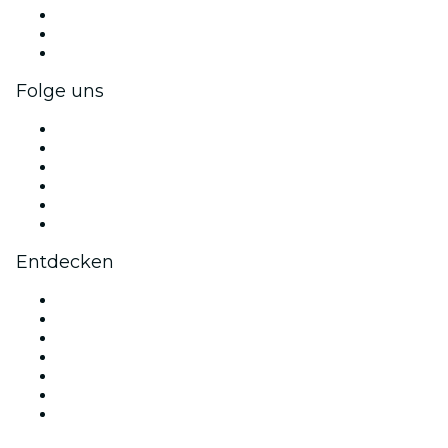
Privatveranstaltungen & Gruppentickets
Firmenvorteile
Firmengeschenkkarten und -gutscheine
Folge uns
Facebook
X (Twitter)
Instagram
TikTok
LinkedIn
YouTube
Entdecken
Veranstaltungsorte in Berlin
Deutschland
Heute
Morgen
Diese Woche
Dieses Wochenende
Valentinstag