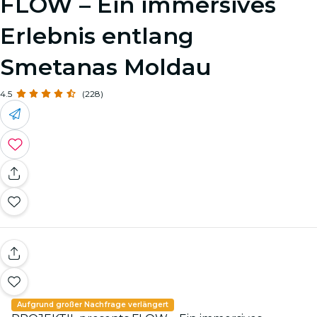
FLOW – Ein immersives
Erlebnis entlang
Smetanas Moldau
4.5
(228)
Aufgrund großer Nachfrage verlängert