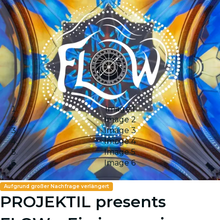
Image 1
Image 2
Image 3
Image 4
Image 5
Image 6
Aufgrund großer Nachfrage verlängert
PROJEKTIL presents