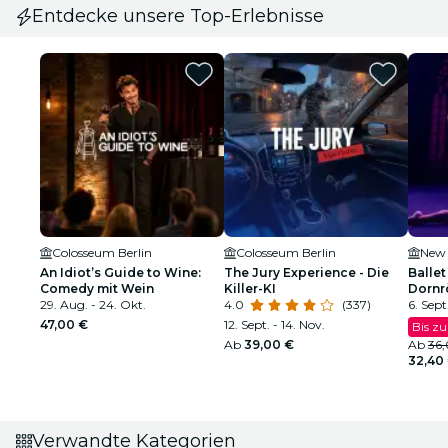
Entdecke unsere Top-Erlebnisse
Colosseum Berlin
Colosseum Berlin
New 
An Idiot’s Guide to Wine:
The Jury Experience - Die
Ballet
Comedy mit Wein
Killer-KI
Dornr
29. Aug. - 24. Okt.
4.0
(337)
funke
6. Sept
47,00 €
12. Sept. - 14. Nov.
Bis zu
Ab
39,00 €
Ab
36
32,40
Verwandte Kategorien