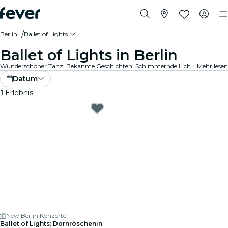
Berlin
Ballet of Lights
Ballet of Lights in Berlin
Wunderschöner Tanz. Bekannte Geschichten. Schimmernde Lichter. Das ist klassischer Tanz, wie du ihn noch nie erlebt hast. Entdecke deine Lieblings-Ballettshows, neu interpretiert.
Mehr lesen
Datum
1
Erlebnis
New Berlin Konzerte
Ballet of Lights: Dornröschenin