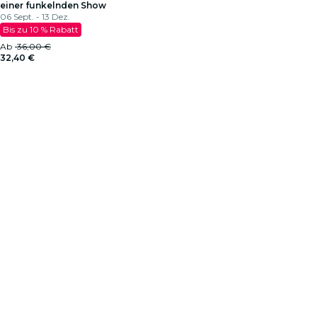
einer funkelnden Show
06 Sept. - 13 Dez.
Bis zu 10 % Rabatt
Ab
36,00 €
32,40 €