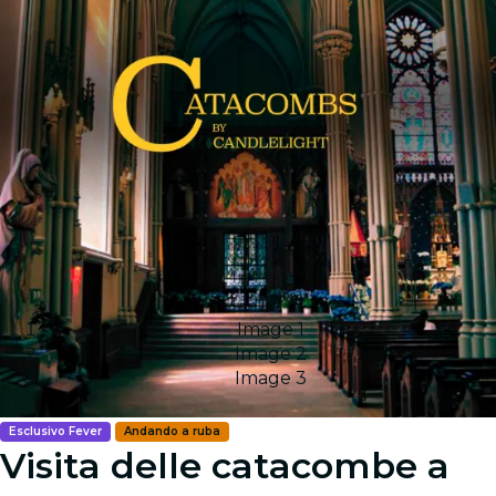
Image 1
Image 2
Image 3
Esclusivo Fever
Andando a ruba
Visita delle catacombe a