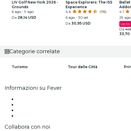
LIV Golf New York 2026 -
Space Explorers: The ISS
Ballet
Grounds
Experience
Addor
6 ago - 9 ago
4.6
(116)
spetta
4.1
Da
28,14 USD
6 ago - 30 set
29 ago 
Da
30,95 USD
Up to
Da
41,
33,70
Categorie correlate
Turismo
Tour delle Città
Pri
Informazioni su Fever
Stampa
Unisciti al team
Carte regalo
Centro assistenza
Collabora con noi