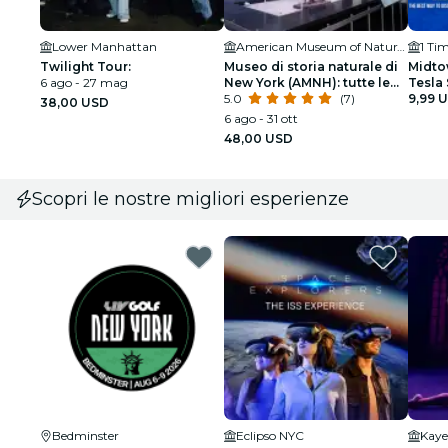
Lower Manhattan
American Museum of Natural History (AMNH)
1 Ti
Twilight Tour:
Museo di storia naturale di
Midto
6 ago - 27 mag
New York (AMNH): tutte le
Tesla 
mostre con biglietto
5.0
(7)
di esp
9,99 
38,00 USD
6 ago - 31 ott
48,00 USD
Scopri le nostre migliori esperienze
Bedminster
Eclipso NYC
Kaye