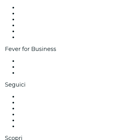
Gestisci il tuo evento
Pubblica il tuo evento
Eventi aziendali & benefit
Programma di affiliazione
Programma Ambassador e Influencer
Brand partnership
Fever for Business
Eventi privati e biglietti di gruppo
Benefit aziendali
Gift card e voucher aziendali
Seguici
Facebook
X (Twitter)
Instagram
TikTok
LinkedIn
Youtube
Scopri