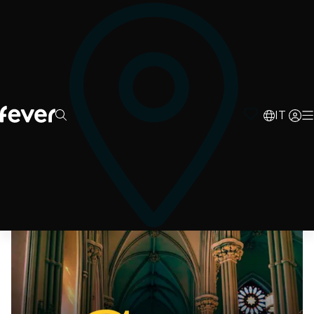
0
d
06
h
57
m
07
s
IT