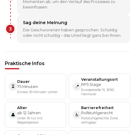
Momenten ab, um den Verlauf des Prozesses zu
beeinflussen.
Sag deine Meinung
3
Die Geschworenen haben gesprochen. Schuldig
oder nicht schuldig – das Urteil liegt ganz bei Ihnen.
Praktische Infos
Veranstaltungsort
Dauer
RP5 Stage
⏳
📍
75 Minuten
Rundestraße 15, 30161
Einlass 30 Minuten vorher
Hannover
Alter
Barrierefreiheit
ab 12 Jahren
Rollstuhlgerecht
👤
♿
Unter 16 nur mit
Rollstuhlgerechte Zone
Begleitperson
verfügbar