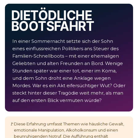
DIE TÖDLICHE
BOOTSFAHRT
In einer Sommernacht setzte sich der Sohn
eines einflussreichen Politikers ans Steuer des
Familien-Schnellboots – mit einer ehemaligen
Geliebten und alten Freunden an Bord. Wenige
Stunden später war einer tot, einer im Koma,
und dem Sohn droht eine Anklage wegen
Mordes. War es ein Akt eifersüchtiger Wut? Oder
steckt hinter dieser Tragödie weit mehr, als man
auf den ersten Blick vermuten würde?
🚩
Diese Erfahrung umfasst Themen wie häusliche Gewalt,
emotionale Manipulation, Alkoholkonsum und einen
beunruhigenden Notruf. Die Aufführung enthält