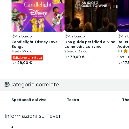
Amburgo
Amburgo
Amb
Candlelight: Disney Love
Una guida per idioti al vino:
Ballet
Songs
commedia con vino
Addor
4 set - 27 dic
26 set - 13 nov
spetta
4.1
Da
39,00 €
5 set -
Edizione Limitata
Da
28,00 €
Da
17,
Categorie correlate
Spettacoli dal vivo
Teatro
The
Informazioni su Fever
Stampa