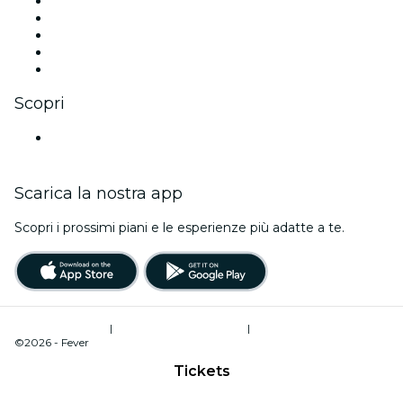
X (Twitter)
Instagram
TikTok
LinkedIn
Youtube
Scopri
Luoghi a Hannover
Scarica la nostra app
Scopri i prossimi piani e le esperienze più adatte a te.
Termini di utilizzo
|
Informativa sulla privacy
|
Gestione dei cookie
©2026 - Fever
Tickets