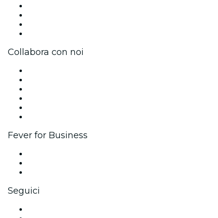
Unisciti al team
Impressum
Carte regalo
Centro assistenza
Collabora con noi
Gestisci il tuo evento
Pubblica il tuo evento
Eventi aziendali & benefit
Programma di affiliazione
Programma Ambassador e Influencer
Brand partnership
Fever for Business
Eventi privati e biglietti di gruppo
Benefit aziendali
Gift card e voucher aziendali
Seguici
Facebook