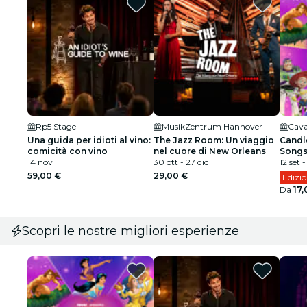
Rp5 Stage
MusikZentrum Hannover
Cava
Una guida per idioti al vino:
The Jazz Room: Un viaggio
Candle
comicità con vino
nel cuore di New Orleans
Song
14 nov
30 ott - 27 dic
12 set -
59,00 €
29,00 €
Edizio
Da
17,
Scopri le nostre migliori esperienze