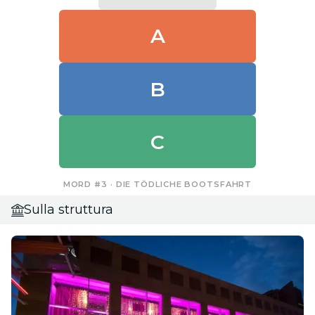
A
B
C
MORD #3 · DIE TÖDLICHE BOOTSFAHRT
Sulla struttura