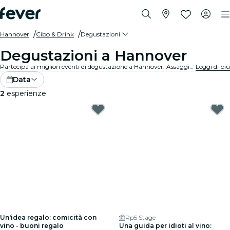
Hannover
Cibo & Drink
Degustazioni
Degustazioni a Hannover
Partecipa ai migliori eventi di degustazione a Hannover. Assaggia vini, birre artigianali e cibi gourmet mentre apprendi dagli esperti.
Leggi di più
Data
2
esperienze
Un'idea regalo: comicità con
Rp5 Stage
vino - buoni regalo
Una guida per idioti al vino: