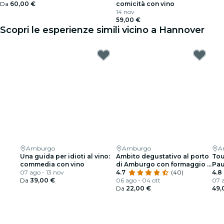
Da
60,00 €
comicità con vino
14 nov
59,00 €
Scopri le esperienze simili vicino a Hannover
Amburgo
Amburgo
A
Una guida per idioti al vino:
Ambito degustativo al porto
Tou
commedia con vino
di Amburgo con formaggio e
Pau
07 ago - 13 nov
vino
4.7
(40)
4.8
Da
39,00 €
06 ago - 04 ott
07 a
Da
22,00 €
49,