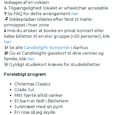
ledsages af en voksen
♿ Tilgængelighed: lokalet er wheelchair accessible
❓ Se FAQ for dette arrangement
her
🪑 Siddepladser tildeles efter først til mølle-
princippet i hver zone
🕯️ Hvis du ønsker at booke en privat koncert eller
købe billetter til en stor gruppe (+30 personer), klik
her
🎻 Se alle
Candlelight-koncerter
i Aarhus
🎁 Giv et Candlelight-gavekort til dine venner og
familie, klik
her
🆔 Gyldigt studiekort kræves for studiebilletter
Foreløbigt program
Christmas Classics
Glade Jul
Mitt hjerte alltid vanker
Et barn er født i Betlehem
Juletræet med sin pynt
En rose så jeg skyde