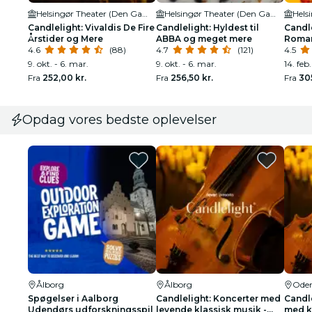
Helsingør Theater (Den Gamle By)
Helsingør Theater (Den Gamle By)
Candlelight: Vivaldis De Fire
Candlelight: Hyldest til
Candle
Årstider og Mere
ABBA og meget mere
Roman
4.6
(88)
4.7
(121)
4.5
9. okt. - 6. mar.
9. okt. - 6. mar.
14. feb.
Fra
252,00 kr.
Fra
256,50 kr.
Fra
30
Opdag vores bedste oplevelser
Ålborg
Ålborg
Ode
Spøgelser i Aalborg
Candlelight: Koncerter med
Candle
Udendørs udforskningsspil
levende klassisk musik -
med k