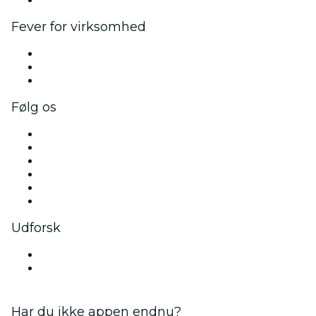
Fever for virksomhed
Private begivenheder og gruppebilletter
Firmafordele
Firmagavekort og -kuponer
Følg os
Facebook
X (Twitter)
Instagram
TikTok
LinkedIn
YouTube
Udforsk
Steder i Århus
Denmark
Har du ikke appen endnu?