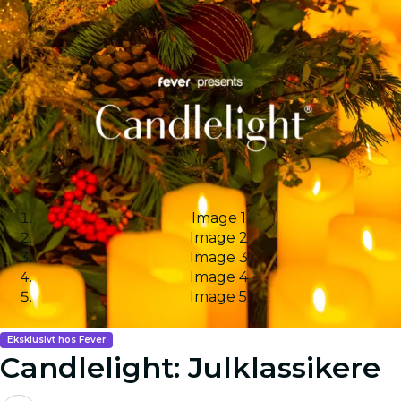
Image 1
Image 2
Image 3
Image 4
Image 5
Eksklusivt hos Fever
Candlelight: Julklassikere