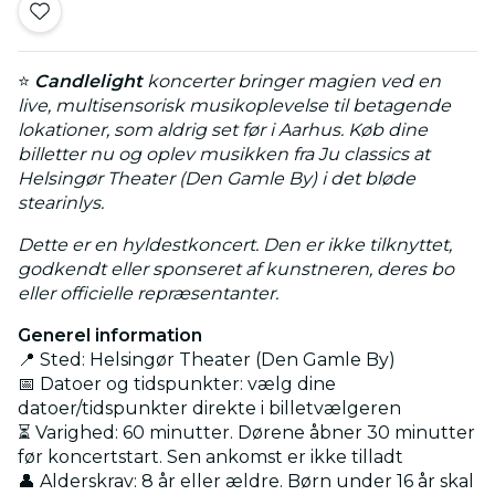
⭐
Candlelight
koncerter bringer magien ved en
live, multisensorisk musikoplevelse til betagende
lokationer, som aldrig set før i Aarhus. Køb dine
billetter nu og oplev musikken fra Ju classics at
Helsingør Theater (Den Gamle By) i det bløde
stearinlys.
Dette er en hyldestkoncert. Den er ikke tilknyttet,
godkendt eller sponseret af kunstneren, deres bo
eller officielle repræsentanter.
Generel information
📍 Sted: Helsingør Theater (Den Gamle By)
📅 Datoer og tidspunkter: vælg dine
datoer/tidspunkter direkte i billetvælgeren
⏳ Varighed: 60 minutter. Dørene åbner 30 minutter
før koncertstart. Sen ankomst er ikke tilladt
👤 Alderskrav: 8 år eller ældre. Børn under 16 år skal