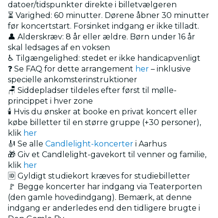
datoer/tidspunkter direkte i billetvælgeren
⏳ Varighed: 60 minutter. Dørene åbner 30 minutter
før koncertstart. Forsinket indgang er ikke tilladt.
👤 Alderskræv: 8 år eller ældre. Børn under 16 år
skal ledsages af en voksen
♿ Tilgængelighed: stedet er ikke handicapvenligt
❓ Se FAQ for dette arrangement
her
– inklusive
specielle ankomsterinstruktioner
🪑 Siddepladser tildeles efter først til mølle-
princippet i hver zone
🕯️ Hvis du ønsker at booke en privat koncert eller
købe billetter til en større gruppe (+30 personer),
klik
her
🎻 Se alle
Candlelight-koncerter
i Aarhus
🎁 Giv et Candlelight-gavekort til venner og familie,
klik
her
🆔 Gyldigt studiekort kræves for studiebilletter
🚩 Begge koncerter har indgang via Teaterporten
(den gamle hovedindgang). Bemærk, at denne
indgang er anderledes end den tidligere brugte i