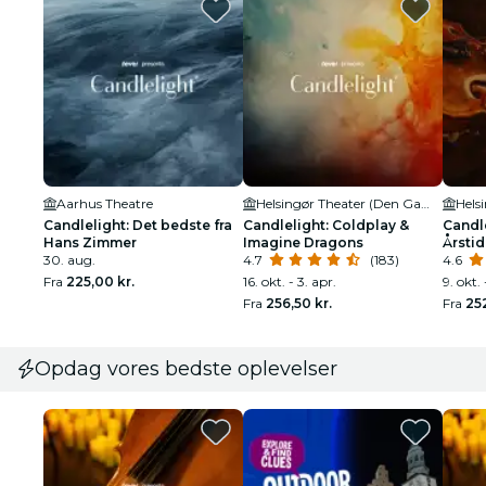
Aarhus Theatre
Helsingør Theater (Den Gamle By)
Candlelight: Det bedste fra
Candlelight: Coldplay &
Candle
Hans Zimmer
Imagine Dragons
Årsti
30. aug.
4.7
(183)
4.6
Fra
225,00 kr.
16. okt. - 3. apr.
9. okt.
Fra
256,50 kr.
Fra
252
Opdag vores bedste oplevelser