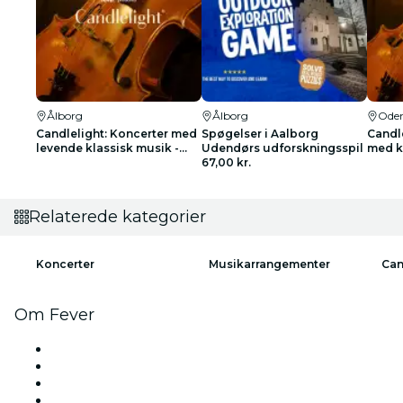
Ålborg
Ålborg
Ode
Candlelight: Koncerter med
Spøgelser i Aalborg
Candle
levende klassisk musik -
Udendørs udforskningsspil
med k
Venteliste
67,00 kr.
ventel
Relaterede kategorier
Koncerter
Musikarrangementer
Can
Om Fever
Presse
Vi ansætter!
Gavekort
Hjælpecenter