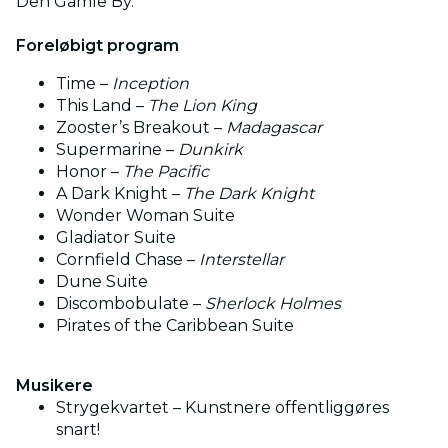
Den Gamle By.
Foreløbigt program
Time –
Inception
This Land –
The Lion King
Zooster’s Breakout –
Madagascar
Supermarine –
Dunkirk
Honor –
The Pacific
A Dark Knight –
The Dark Knight
Wonder Woman Suite
Gladiator Suite
Cornfield Chase –
Interstellar
Dune Suite
Discombobulate –
Sherlock Holmes
Pirates of the Caribbean Suite
Musikere
Strygekvartet – Kunstnere offentliggøres
snart!