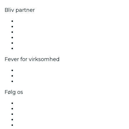
Bliv partner
Fever Zone
List din begivenhed
Firmaarrangementer og -fordele
Affiliateprogram
Ambassadør- og influencerprogram
Brandpartnerskaber
Fever for virksomhed
Private begivenheder og gruppebilletter
Firmafordele
Firmagavekort og -kuponer
Følg os
Facebook
X (Twitter)
Instagram
TikTok
LinkedIn