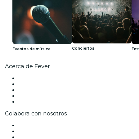
Conciertos
Eventos de música
Fes
Acerca de Fever
Prensa
Únete al equipo
Becas de Excelencia
Tarjetas Regalo
Centro de asistencia
Colabora con nosotros
Gestiona tu evento
Publica tu evento
Eventos y beneficios para empresas