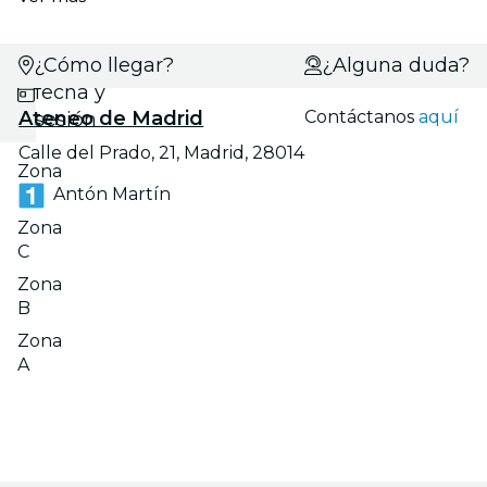
¿Cómo llegar?
Selecciona
¿Alguna duda?
fecha y
Ateneo de Madrid
Contáctanos
aquí
sesión
Calle del Prado, 21, Madrid, 28014
Zona
Antón Martín
D
Zona
C
Zona
B
Zona
A