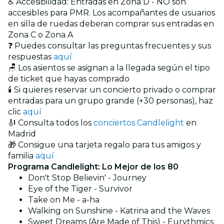
♿ Accesibilidad: Entradas en Zona D - NO son
accesibles para PMR. Los acompañantes de usuarios
en silla de ruedas deberan comprar sus entradas en
Zona C o Zona A
❓ Puedes consultar las preguntas frecuentes y sus
respuestas
aquí
🪑 Los asientos se asignan a la llegada según el tipo
de ticket que hayas comprado
🕯️ Si quieres reservar un concierto privado o comprar
entradas para un grupo grande (+30 personas), haz
clic
aquí
🎻 Consulta todos los
conciertos Candlelight
en
Madrid
🎁 Consigue una tarjeta regalo para tus amigos y
familia
aquí
Programa Candlelight: Lo Mejor de los 80
Don't Stop Believin' - Journey
Eye of the Tiger - Survivor
Take on Me - a-ha
Walking on Sunshine - Katrina and the Waves
Sweet Dreams (Are Made of This) - Eurythmics