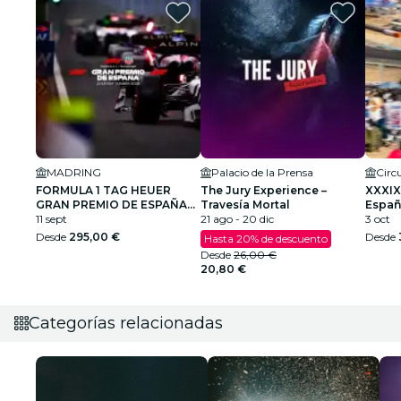
MADRING
Palacio de la Prensa
FORMULA 1 TAG HEUER
The Jury Experience –
XXXIX
GRAN PREMIO DE ESPAÑA
Travesía Mortal
Españ
2026
11 sept
21 ago - 20 dic
Cami
3 oct
Desde
295,00 €
Desde
Hasta 20% de descuento
Desde
26,00 €
20,80 €
Categorías relacionadas