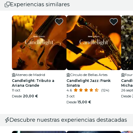
Experiencias similares
Ateneo de Madrid
Círculo de Bellas Artes
Four
Candlelight: Tributo a
Candlelight Jazz: Frank
Candle
Ariana Grande
Sinatra
Micha
11 oct
4.6
(124)
26 sept
Desde
20,00 €
3 oct
Desde
Desde
15,00 €
Descubre nuestras experiencias destacadas