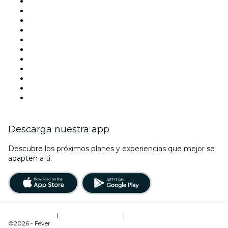
Hoy
Mañana
Esta semana
Este fin de semana
Halloween
San Valentín
Team Building Madrid
La La Love You
Viva Suecia
Navidad
Año Nuevo
Descarga nuestra app
Descubre los próximos planes y experiencias que mejor se
adapten a ti.
Términos de uso
|
Política de privacidad
|
Administrador de cookies
©2026 - Fever