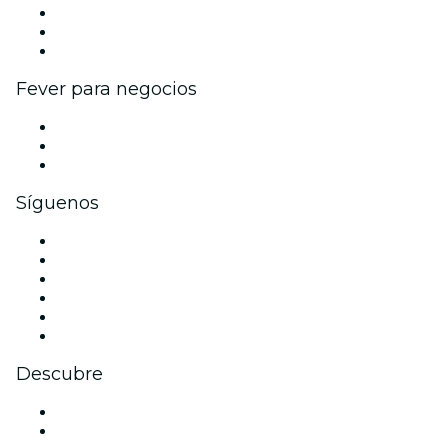
Programa de Afiliados
Programa de embajadores e influencers
Colaboraciones de marca
Fever para negocios
Eventos privados y entradas de grupo
Beneficios corporativos
Tarjetas y cupones de regalo corporativos
Síguenos
Facebook
X (Twitter)
Instagram
TikTok
LinkedIn
Youtube
Descubre
Locales y espacios de eventos en Madrid
España