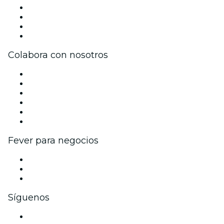
Únete al equipo
Becas de Excelencia
Tarjetas Regalo
Centro de asistencia
Colabora con nosotros
Gestiona tu evento
Publica tu evento
Eventos y beneficios para empresas
Programa de Afiliados
Programa de embajadores e influencers
Colaboraciones de marca
Fever para negocios
Eventos privados y entradas de grupo
Beneficios corporativos
Tarjetas y cupones de regalo corporativos
Síguenos
Facebook