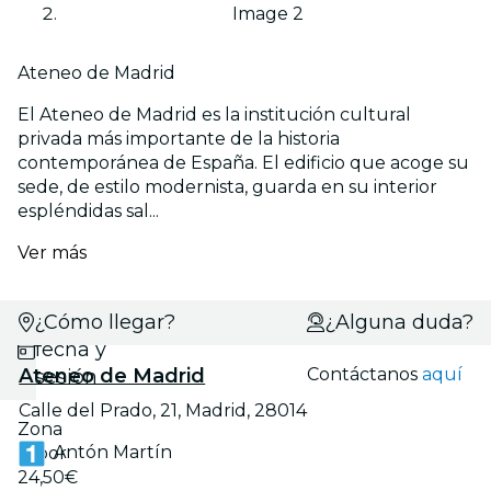
Image 2
Ateneo de Madrid
El Ateneo de Madrid es la institución cultural
privada más importante de la historia
contemporánea de España. El edificio que acoge su
sede, de estilo modernista, guarda en su interior
espléndidas sal...
Ver más
¿Cómo llegar?
Selecciona
¿Alguna duda?
fecha y
Ateneo de Madrid
Contáctanos
aquí
sesión
Calle del Prado, 21, Madrid, 28014
Zona
Antón Martín
D por
24,50€