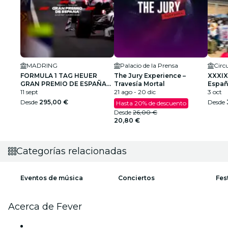
MADRING
Palacio de la Prensa
FORMULA 1 TAG HEUER
The Jury Experience –
XXXIX
GRAN PREMIO DE ESPAÑA
Travesía Mortal
Españ
2026
11 sept
21 ago - 20 dic
Cami
3 oct
Desde
295,00 €
Desde
Hasta 20% de descuento
Desde
26,00 €
20,80 €
Categorías relacionadas
Eventos de música
Conciertos
Fes
Acerca de Fever
Prensa