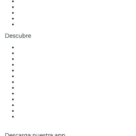
X (Twitter)
Instagram
TikTok
LinkedIn
Youtube
Descubre
Locales y espacios de eventos en Madrid
España
Hoy
Mañana
Esta semana
Este fin de semana
Halloween
San Valentín
Team Building Madrid
La La Love You
Viva Suecia
Navidad
Año Nuevo
Descarga nuestra app