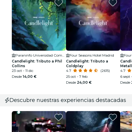
Paraninfo Universidad Complutense de Madrid
Four Seasons Hotel Madrid
Four
Candlelight: Tributo a Phil
Candlelight: Tributo a
Candle
Collins
Coldplay
Metall
23 oct - 11 dic
4.7
(2615)
4.7
Desde
14,00 €
25 oct - 7 feb
6 sept 
Desde
24,00 €
Desde
Descubre nuestras experiencias destacadas