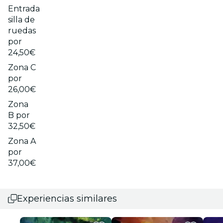
Entrada
silla de
ruedas
por
24,50€
Zona C
por
26,00€
Zona
B por
32,50€
Zona A
por
37,00€
Experiencias similares