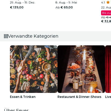
29. Aug. - 19. Dez.
8. Aug. - 9. Mai
4.1
€ 139,00
Ab
€ 69,00
22. Aug
Bis z
Ab
€ 4
€ 32,
Verwandte Kategorien
Essen & Trinken
Restaurant & Dinner-Shows
Liv
Über Fever