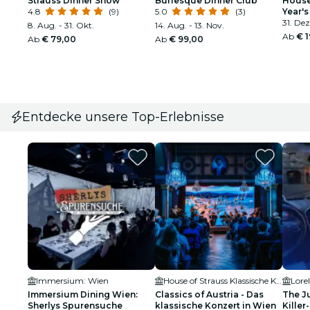
Strauss Dinner Show
Burlesque Dinner Club
House
4.8
(9)
5.0
(3)
Year's
31. Dez
8. Aug. - 31. Okt.
14. Aug. - 13. Nov.
Ab
€ 
Ab
€ 79,00
Ab
€ 99,00
Entdecke unsere Top-Erlebnisse
Immersium: Wien
House of Strauss Klassische Konzerte & Museum
Lore
Immersium Dining Wien:
Classics of Austria - Das
The Ju
Sherlys Spurensuche
klassische Konzert in Wien
Killer