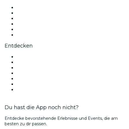
Facebook
X (Twitter)
Instagram
TikTok
LinkedIn
YouTube
Entdecken
Veranstaltungsorte in Wien
Österreich
Heute
Morgen
Diese Woche
Dieses Wochenende
Valentinstag
Du hast die App noch nicht?
Entdecke bevorstehende Erlebnisse und Events, die am
besten zu dir passen.