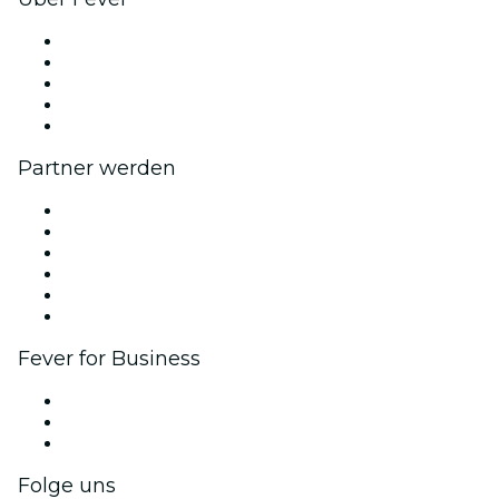
Presse
Wir stellen ein!
Impressum
Geschenkgutscheine
Hilfe-Center
Partner werden
Fever Zone
Veröffentliche dein Event
Firmenevents & -vorteile
Partnerprogramm
Botschafter & Influencer-Programm
Markenpartnerschaften
Fever for Business
Privatveranstaltungen & Gruppentickets
Firmenvorteile
Firmengeschenkkarten und -gutscheine
Folge uns