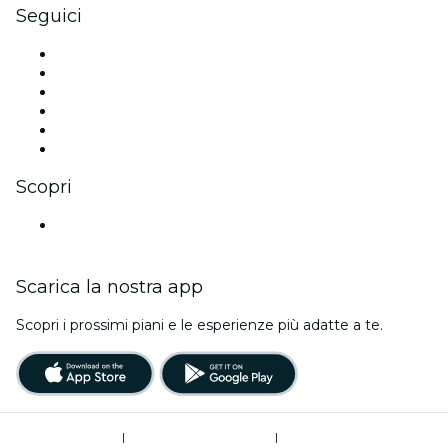
Seguici
Facebook
X (Twitter)
Instagram
TikTok
LinkedIn
Youtube
Scopri
Luoghi a Bielefeld
Scarica la nostra app
Scopri i prossimi piani e le esperienze più adatte a te.
Termini di utilizzo
|
Informativa sulla privacy
|
Gestione dei cookie