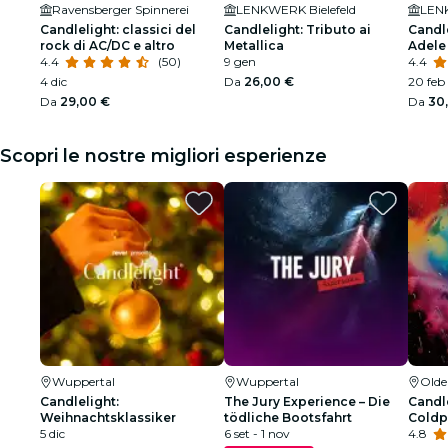
Ravensberger Spinnerei
LENKWERK Bielefeld
LENK
Candlelight: classici del
Candlelight: Tributo ai
Candle
rock di AC/DC e altro
Metallica
Adele
4.4
(50)
9 gen
4.4
4 dic
Da
26,00 €
20 feb
Da
29,00 €
Da
30
Scopri le nostre migliori esperienze
Wuppertal
Wuppertal
Old
Candlelight:
The Jury Experience – Die
Candle
Weihnachtsklassiker
tödliche Bootsfahrt
Coldp
5 dic
6 set - 1 nov
4.8