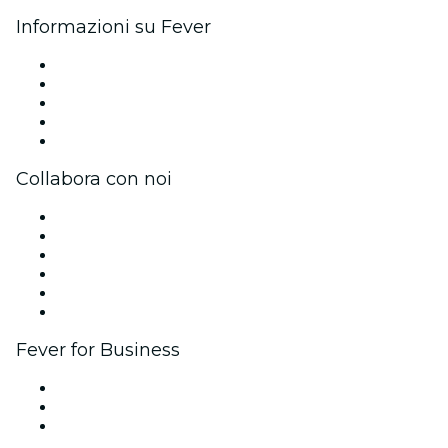
Informazioni su Fever
Stampa
Unisciti al team
Impressum
Carte regalo
Centro assistenza
Collabora con noi
Gestisci il tuo evento
Pubblica il tuo evento
Eventi aziendali & benefit
Programma di affiliazione
Programma Ambassador e Influencer
Brand partnership
Fever for Business
Eventi privati e biglietti di gruppo
Benefit aziendali
Gift card e voucher aziendali