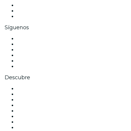
Eventos privados y entradas de grupo
Beneficios corporativos
Tarjetas y cupones de regalo corporativos
Síguenos
Facebook
X (Twitter)
Instagram
TikTok
LinkedIn
Youtube
Descubre
Locales y espacios de eventos en Valencia
España
Hoy
Mañana
Esta semana
Este fin de semana
Halloween
San Valentín