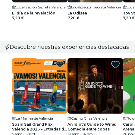
Localización Secreta Valencia
Localización Secreta Valencia
Loca
El día de la revelación
La Odisea
Toy St
7,20 €
7,20 €
7,20 €
Descubre nuestras experiencias destacadas
La Marina de València
Casino Cirsa Valencia
Roig
Spain Sail Grand Prix |
An Idiot’s Guide to Wine:
Carol
Valencia 2026 – Entradas de
Comedia entre copas
Arena
día
5 sept - 6 sept
19 sept - 14 nov
26 nov