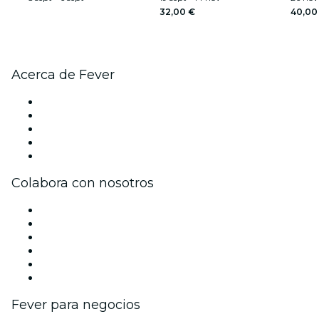
32,00 €
40,00
Acerca de Fever
Prensa
Únete al equipo
Becas de Excelencia
Tarjetas Regalo
Centro de asistencia
Colabora con nosotros
Gestiona tu evento
Publica tu evento
Eventos y beneficios para empresas
Programa de Afiliados
Programa de embajadores e influencers
Colaboraciones de marca
Fever para negocios