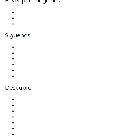
Fever para negocios
Eventos privados y entradas de grupo
Beneficios corporativos
Tarjetas y cupones de regalo corporativos
Síguenos
Facebook
X (Twitter)
Instagram
TikTok
LinkedIn
Youtube
Descubre
Locales y espacios de eventos en Valencia
España
Hoy
Mañana
Esta semana
Este fin de semana
Halloween