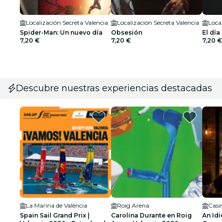
Localización Secreta Valencia
Localización Secreta Valencia
Loca
Spider-Man: Un nuevo día
Obsesión
El día
7,20 €
7,20 €
7,20 €
Descubre nuestras experiencias destacadas
La Marina de València
Roig Arena
Casi
Spain Sail Grand Prix |
Carolina Durante en Roig
An Idi