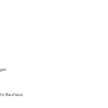
gari
teto Bauhaus