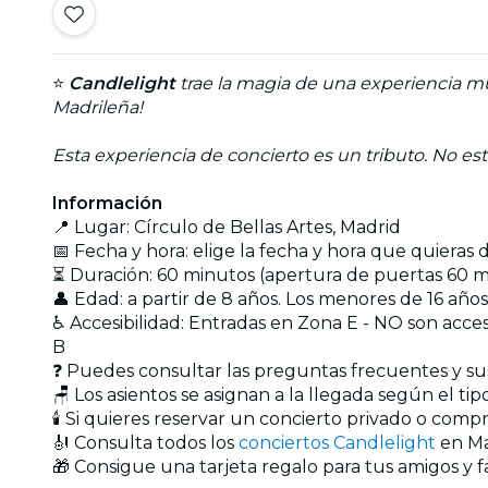
⭐
Candlelight
trae la magia de una experiencia mus
Madrileña!
Esta experiencia de concierto es un tributo. No est
Información
📍 Lugar: Círculo de Bellas Artes, Madrid
📅 Fecha y hora: elige la fecha y hora que quieras
⏳ Duración: 60 minutos (apertura de puertas 60 min
👤 Edad: a partir de 8 años. Los menores de 16 a
♿ Accesibilidad: Entradas en Zona E - NO son acc
B
❓ Puedes consultar las preguntas frecuentes y s
🪑 Los asientos se asignan a la llegada según el t
🕯️ Si quieres reservar un concierto privado o com
🎻 Consulta todos los
conciertos Candlelight
en Ma
🎁 Consigue una tarjeta regalo para tus amigos y f