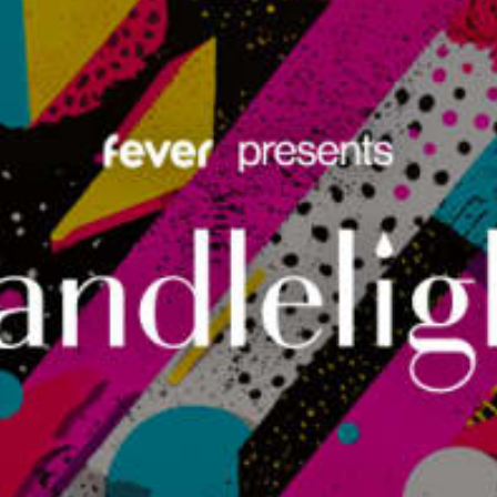
restaurantes
cine