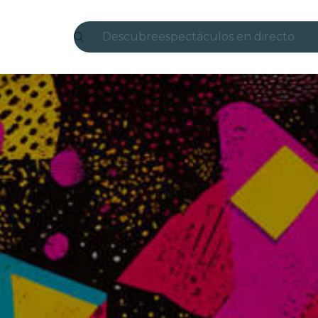
Descubre
espectáculos en directo
Madrid
candlelight
Londres
experiencias y ciudades
São Paulo
exposiciones
Seúl
recorridos por la ciudad
conciertos