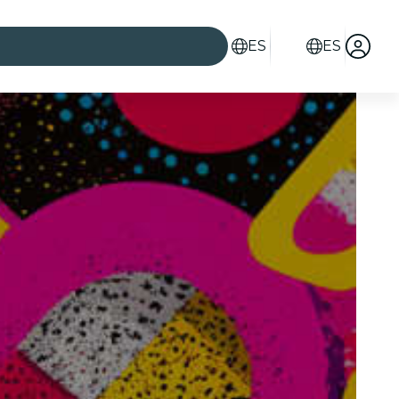
ES
ES