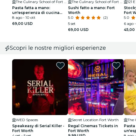
The Culinary School of Fort Worth
The Culinary School of Fort Worth
121 
Pasta fatta a mano:
Sushi fatto a mano: Fort
Stock
un'esperienza di cucina
Worth
Fort 
italiana
8 ago - 10 ott
5.0
(2)
5.0
69,00 USD
5 set
6 ago -
69,00 USD
45,00
Scopri le nostre migliori esperienze
WED Spaces
Secret Location Fort Worth
Speakeasy di Serial Killer -
Regal Cinemas Tickets in
Pasta 
Fort Worth
Fort Worth
un'es
4 set - 5 set
9,99 USD
italia
8 ago -