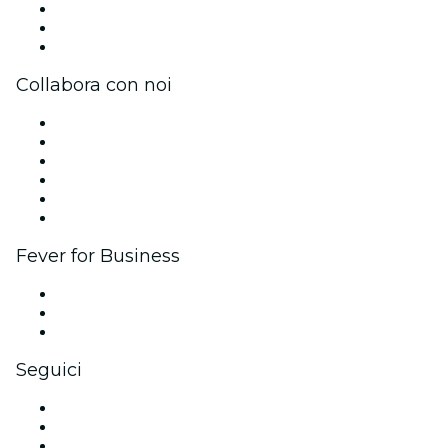
Unisciti al team
Carte regalo
Centro assistenza
Collabora con noi
Gestisci il tuo evento
Pubblica il tuo evento
Eventi aziendali & benefit
Programma di affiliazione
Programma Ambassador e Influencer
Brand partnership
Fever for Business
Eventi privati e biglietti di gruppo
Benefit aziendali
Gift card e voucher aziendali
Seguici
Facebook
X (Twitter)
Instagram